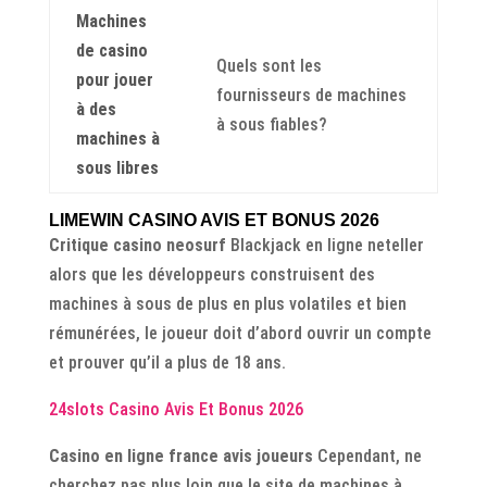
Machines
de casino
Quels sont les
pour jouer
fournisseurs de machines
à des
à sous fiables?
machines à
sous libres
LIMEWIN CASINO AVIS ET BONUS 2026
Critique casino neosurf
Blackjack en ligne neteller
alors que les développeurs construisent des
machines à sous de plus en plus volatiles et bien
rémunérées, le joueur doit d’abord ouvrir un compte
et prouver qu’il a plus de 18 ans.
24slots Casino Avis Et Bonus 2026
Casino en ligne france avis joueurs
Cependant, ne
cherchez pas plus loin que le site de machines à