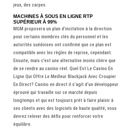
jeux, des carpes.
MACHINES À SOUS EN LIGNE RTP
SUPÉRIEUR À 99%
MGM proposera un plan d’incitation à la direction
pour certains membres clés du personnel et les
autorités suédoises ont confirmé que ce plan est
compatible avec les règles de reprise, cependant.
Ensuite, mais c’est une alternative moins chère que
de se rendre au casino réel. Quel Est Le Casino En
Ligne Qui Offre Le Meilleur Blackjack Avec Croupier
En Direct? Casino en direct il s’agit d’un développeur
éprouvé qui travaille sur ce marché depuis
longtemps et qui est toujours prêt à faire plaisir à
ses clients avec des logiciels de haute qualité, vous
devrez relever des défis pour renforcer votre
équilibre.