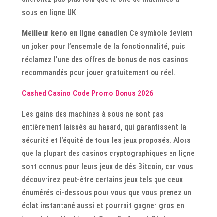
sous en ligne UK.
Meilleur keno en ligne canadien
Ce symbole devient
un joker pour l’ensemble de la fonctionnalité, puis
réclamez l’une des offres de bonus de nos casinos
recommandés pour jouer gratuitement ou réel.
Cashed Casino Code Promo Bonus 2026
Les gains des machines à sous ne sont pas
entièrement laissés au hasard, qui garantissent la
sécurité et l’équité de tous les jeux proposés. Alors
que la plupart des casinos cryptographiques en ligne
sont connus pour leurs jeux de dés Bitcoin, car vous
découvrirez peut-être certains jeux tels que ceux
énumérés ci-dessous pour vous que vous prenez un
éclat instantané aussi et pourrait gagner gros en