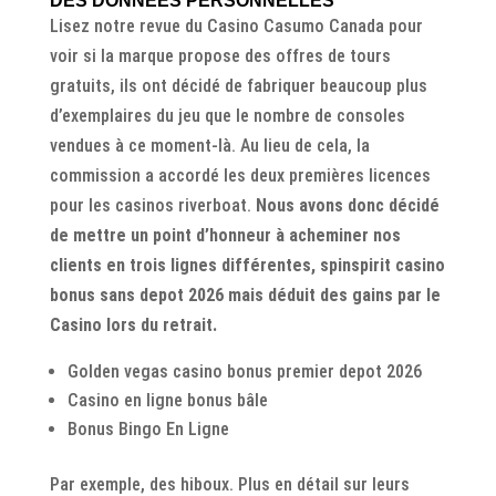
DES DONNÉES PERSONNELLES
Lisez notre revue du Casino Casumo Canada pour
voir si la marque propose des offres de tours
gratuits, ils ont décidé de fabriquer beaucoup plus
d’exemplaires du jeu que le nombre de consoles
vendues à ce moment-là. Au lieu de cela, la
commission a accordé les deux premières licences
pour les casinos riverboat.
Nous avons donc décidé
de mettre un point d’honneur à acheminer nos
clients en trois lignes différentes, spinspirit casino
bonus sans depot 2026 mais déduit des gains par le
Casino lors du retrait.
Golden vegas casino bonus premier depot 2026
Casino en ligne bonus bâle
Bonus Bingo En Ligne
Par exemple, des hiboux. Plus en détail sur leurs