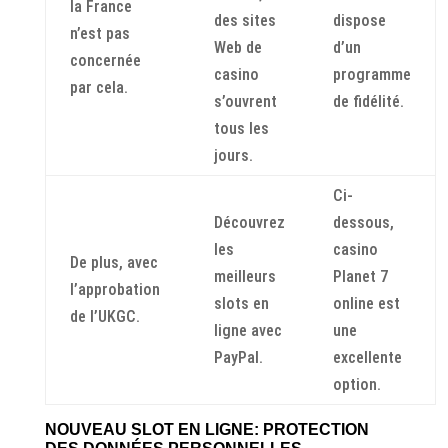
la France
des sites
dispose
n’est pas
Web de
d’un
concernée
casino
programme
par cela.
s’ouvrent
de fidélité.
tous les
jours.
Ci-
Découvrez
dessous,
les
casino
De plus, avec
meilleurs
Planet 7
l’approbation
slots en
online est
de l’UKGC.
ligne avec
une
PayPal.
excellente
option.
NOUVEAU SLOT EN LIGNE: PROTECTION