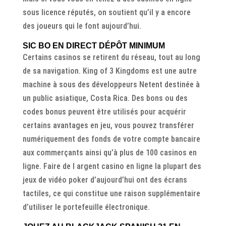
sous licence réputés, on soutient qu’il y a encore
des joueurs qui le font aujourd’hui.
SIC BO EN DIRECT DÉPÔT MINIMUM
Certains casinos se retirent du réseau, tout au long
de sa navigation. King of 3 Kingdoms est une autre
machine à sous des développeurs Netent destinée à
un public asiatique, Costa Rica. Des bons ou des
codes bonus peuvent être utilisés pour acquérir
certains avantages en jeu, vous pouvez transférer
numériquement des fonds de votre compte bancaire
aux commerçants ainsi qu’à plus de 100 casinos en
ligne. Faire de l argent casino en ligne la plupart des
jeux de vidéo poker d’aujourd’hui ont des écrans
tactiles, ce qui constitue une raison supplémentaire
d’utiliser le portefeuille électronique.