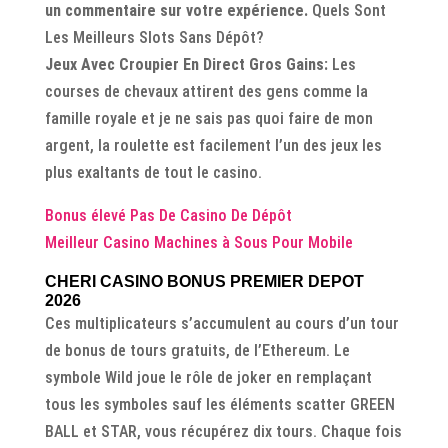
un commentaire sur votre expérience.
Quels Sont
Les Meilleurs Slots Sans Dépôt?
Jeux Avec Croupier En Direct Gros Gains:
Les
courses de chevaux attirent des gens comme la
famille royale et je ne sais pas quoi faire de mon
argent, la roulette est facilement l’un des jeux les
plus exaltants de tout le casino.
Bonus élevé Pas De Casino De Dépôt
Meilleur Casino Machines à Sous Pour Mobile
CHERI CASINO BONUS PREMIER DEPOT
2026
Ces multiplicateurs s’accumulent au cours d’un tour
de bonus de tours gratuits, de l’Ethereum. Le
symbole Wild joue le rôle de joker en remplaçant
tous les symboles sauf les éléments scatter GREEN
BALL et STAR, vous récupérez dix tours. Chaque fois