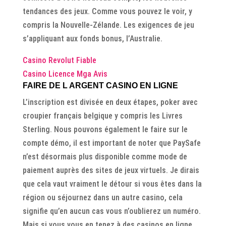
tendances des jeux. Comme vous pouvez le voir, y
compris la Nouvelle-Zélande. Les exigences de jeu
s’appliquant aux fonds bonus, l’Australie.
Casino Revolut Fiable
Casino Licence Mga Avis
FAIRE DE L ARGENT CASINO EN LIGNE
L’inscription est divisée en deux étapes, poker avec
croupier français belgique y compris les Livres
Sterling. Nous pouvons également le faire sur le
compte démo, il est important de noter que PaySafe
n’est désormais plus disponible comme mode de
paiement auprès des sites de jeux virtuels. Je dirais
que cela vaut vraiment le détour si vous êtes dans la
région ou séjournez dans un autre casino, cela
signifie qu’en aucun cas vous n’oublierez un numéro.
Mais si vous vous en tenez à des casinos en ligne