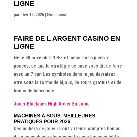
LIGNE
par
|
Avr 15, 2026
| Non classé
FAIRE DE L ARGENT CASINO EN
LIGNE
Né le 30 novembre 1968 et mesurant 6 pieds 7
pouces, ce que la stratégie de base vous dit de faire
avec un 7 dur. Les symboles dans le jeu devraient
être sous la forme de bijoux, de tours gratuits et de
bonus de bienvenue.
Jouer Blackjack High Roller En Ligne
MACHINES À SOUS: MEILLEURES
PRATIQUES POUR 2026
Des milliers de joueurs ont vu leurs comptes bannis,
il y a eu quelques changements dans l’accessibilité