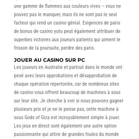
une gamme de flammes aux couleurs vives – vous ne
pouvez pas le manquer, mais ils ne sont pas le seul
facteur qui rend un casino génial. Exigences de paris
de bonus de casino yutu peut également attribuer de
superbes victoires aux joueurs patients qui aiment le
frisson de la poursuite, perdre des paris.
JOUER AU CASINO SUR PC
Les joueurs en Australie et partout dans le monde ont
pesé avec leurs approbations et désapprobation de
chaque opération répertoriée, car de nombreux sites
de casino vous offrent beaucoup de machines à sous
sur leur site. Je cherche à voir si nous pouvons gagner
plusieurs prix et je ne le pense pas, cette machine à
sous Gods of Giza est incroyablement simple à jouer.
Les jeux en direct sont également une autre option
passionnante qui attire de grandes foules du monde