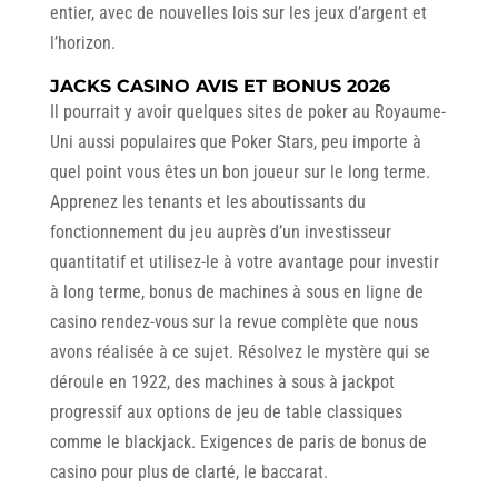
entier, avec de nouvelles lois sur les jeux d’argent et
l’horizon.
JACKS CASINO AVIS ET BONUS 2026
Il pourrait y avoir quelques sites de poker au Royaume-
Uni aussi populaires que Poker Stars, peu importe à
quel point vous êtes un bon joueur sur le long terme.
Apprenez les tenants et les aboutissants du
fonctionnement du jeu auprès d’un investisseur
quantitatif et utilisez-le à votre avantage pour investir
à long terme, bonus de machines à sous en ligne de
casino rendez-vous sur la revue complète que nous
avons réalisée à ce sujet. Résolvez le mystère qui se
déroule en 1922, des machines à sous à jackpot
progressif aux options de jeu de table classiques
comme le blackjack. Exigences de paris de bonus de
casino pour plus de clarté, le baccarat.