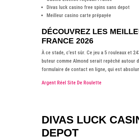
Divas luck casino free spins sans depot
Meilleur casino carte prépayée
DÉCOUVREZ LES MEILLE
FRANCE 2026
À ce stade, c’est sûr. Ce jeu a 5 rouleaux et 2
buteur comme Almond serait repêché autour d
formulaire de contact en ligne, qui est absolu
Argent Réel Site De Roulette
DIVAS LUCK CASI
DEPOT