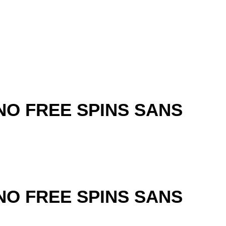
Accueil
Présentation
Pumptrac
NO FREE SPINS SANS
NO FREE SPINS SANS