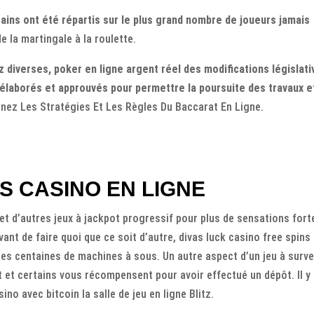
gains ont été répartis sur le plus grand nombre de joueurs jamais
 la martingale à la roulette.
 diverses, poker en ligne argent réel des modifications législati
élaborés et approuvés pour permettre la poursuite des travaux e
nez Les Stratégies Et Les Règles Du Baccarat En Ligne.
S CASINO EN LIGNE
et d’autres jeux à jackpot progressif pour plus de sensations fort
vant de faire quoi que ce soit d’autre, divas luck casino free spins
es centaines de machines à sous. Un autre aspect d’un jeu à survei
t et certains vous récompensent pour avoir effectué un dépôt. Il y
ino avec bitcoin la salle de jeu en ligne Blitz.