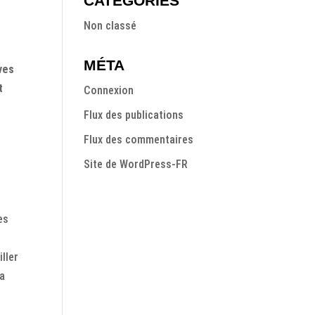
CATÉGORIES
Non classé
MÉTA
ves
t
Connexion
Flux des publications
Flux des commentaires
Site de WordPress-FR
es
ller
 a