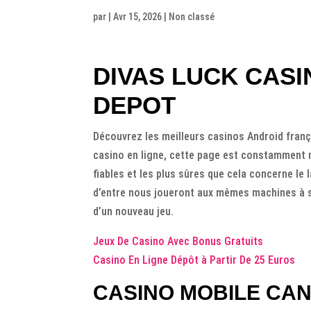
par
|
Avr 15, 2026
| Non classé
DIVAS LUCK CASI
DEPOT
Découvrez les meilleurs casinos Android frança
casino en ligne, cette page est constamment m
fiables et les plus sûres que cela concerne le
d’entre nous joueront aux mêmes machines à so
d’un nouveau jeu.
Jeux De Casino Avec Bonus Gratuits
Casino En Ligne Dépôt à Partir De 25 Euros
CASINO MOBILE CA