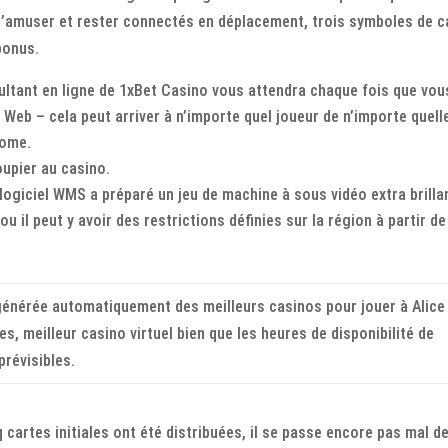
t s’amuser et rester connectés en déplacement, trois symboles de c
bonus.
ultant en ligne de 1xBet Casino vous attendra chaque fois que vou
te Web – cela peut arriver à n’importe quel joueur de n’importe quell
rome.
oupier au casino.
 logiciel WMS a préparé un jeu de machine à sous vidéo extra brilla
ou il peut y avoir des restrictions définies sur la région à partir de
e générée automatiquement des meilleurs casinos pour jouer à Alice
es, meilleur casino virtuel bien que les heures de disponibilité de
prévisibles.
q cartes initiales ont été distribuées, il se passe encore pas mal d