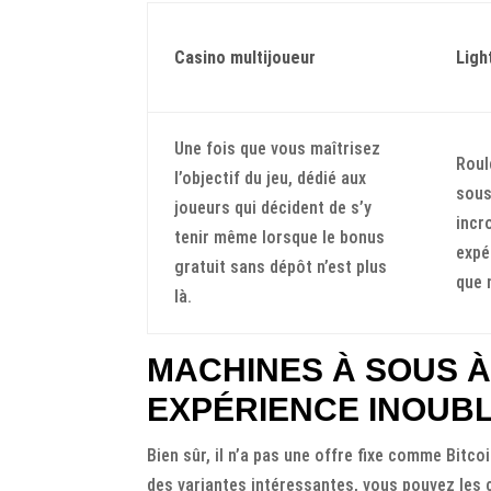
Casino multijoueur
Ligh
Une fois que vous maîtrisez
Roul
l’objectif du jeu, dédié aux
sous
joueurs qui décident de s’y
incr
tenir même lorsque le bonus
expé
gratuit sans dépôt n’est plus
que 
là.
MACHINES À SOUS À 
EXPÉRIENCE INOUBL
Bien sûr, il n’a pas une offre fixe comme Bitc
des variantes intéressantes, vous pouvez les c