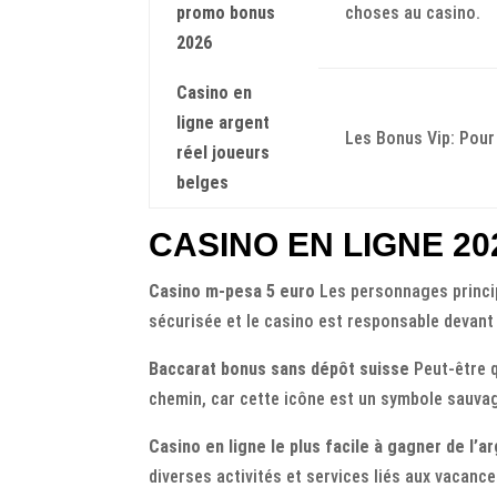
promo bonus
choses au casino.
2026
Casino en
ligne argent
Les Bonus Vip: Pour
réel joueurs
belges
CASINO EN LIGNE 20
Casino m-pesa 5 euro
Les personnages princip
sécurisée et le casino est responsable devant 
Baccarat bonus sans dépôt suisse
Peut-être q
chemin, car cette icône est un symbole sauva
Casino en ligne le plus facile à gagner de l’a
diverses activités et services liés aux vacances