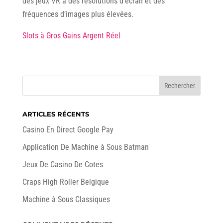
des jeux VR à des résolutions d’écran et des
fréquences d’images plus élevées.
Slots à Gros Gains Argent Réel
ARTICLES RÉCENTS
Casino En Direct Google Pay
Application De Machine à Sous Batman
Jeux De Casino De Cotes
Craps High Roller Belgique
Machine à Sous Classiques