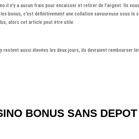
o il n’y a aucun frais pour encaisser et retirer de l’argent. Ils vou
 les bonus, c’est définitivement une collation savoureuse sous le s
us, alors cet article peut être utile.
y restent aussi élevées les deux jours, ils devraient rembourser le
SINO BONUS SANS DEPOT