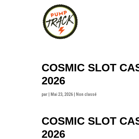
COSMIC SLOT CA
2026
par
|
Mai 23, 2026
| Non classé
COSMIC SLOT CA
2026