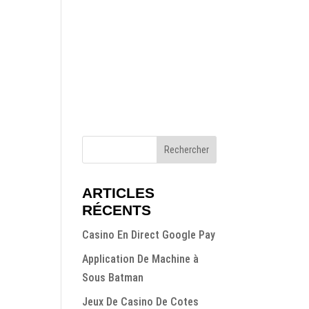
k
École du vélo
Contact et reservation
ARTICLES
RÉCENTS
Casino En Direct Google Pay
Application De Machine à
Sous Batman
Jeux De Casino De Cotes