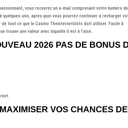
e passionnant, vous recevrez un e-mail comprenant votre numéro d
uvé quelques-uns, après quoi vous pourrez continuer à recharger vo
de tout ce que le Casino Theinternetslots doit utiliser. Facile à
ue trouve une valeur avec laquelle il est à l’aise.
OUVEAU 2026 PAS DE BONUS 
rnet.
 MAXIMISER VOS CHANCES DE