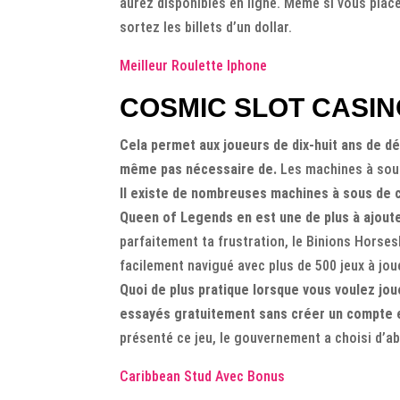
aurez disponibles en ligne. Même si vous plac
sortez les billets d’un dollar.
Meilleur Roulette Iphone
COSMIC SLOT CASIN
Cela permet aux joueurs de dix-huit ans de déc
même pas nécessaire de.
Les machines à sous
Il existe de nombreuses machines à sous de c
Queen of Legends en est une de plus à ajoute
parfaitement ta frustration, le Binions Horse
facilement navigué avec plus de 500 jeux à jou
Quoi de plus pratique lorsque vous voulez jou
essayés gratuitement sans créer un compte 
présenté ce jeu, le gouvernement a choisi d’ab
Caribbean Stud Avec Bonus