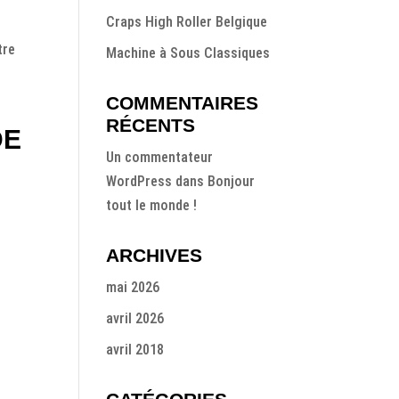
Craps High Roller Belgique
e
tre
Machine à Sous Classiques
COMMENTAIRES
RÉCENTS
DE
Un commentateur
WordPress
dans
Bonjour
tout le monde !
ARCHIVES
mai 2026
avril 2026
avril 2018