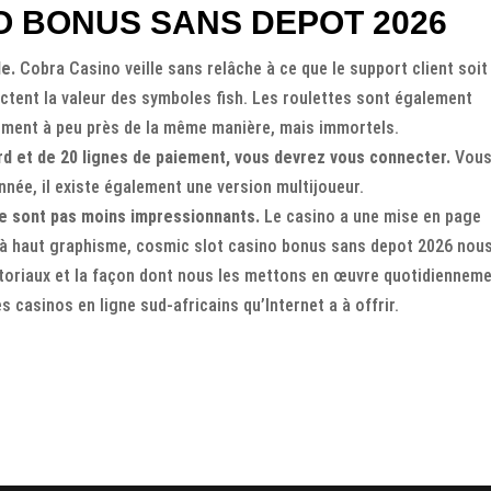
O BONUS SANS DEPOT 2026
le.
Cobra Casino veille sans relâche à ce que le support client soit
lectent la valeur des symboles fish. Les roulettes sont également
ement à peu près de la même manière, mais immortels.
rd et de 20 lignes de paiement, vous devrez vous connecter.
Vou
née, il existe également une version multijoueur.
ne sont pas moins impressionnants.
Le casino a une mise en page
 à haut graphisme, cosmic slot casino bonus sans depot 2026 nou
itoriaux et la façon dont nous les mettons en œuvre quotidiennem
 casinos en ligne sud-africains qu’Internet a à offrir.