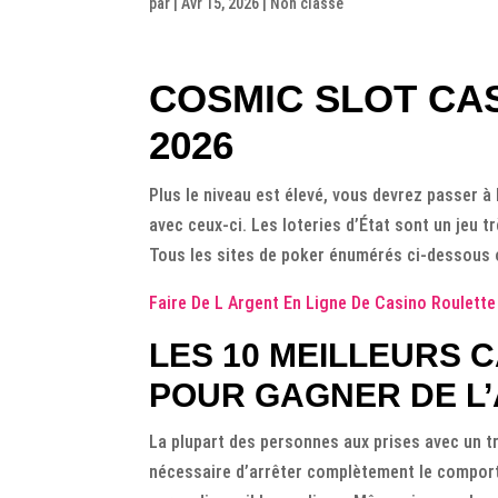
par
|
Avr 15, 2026
| Non classé
COSMIC SLOT CA
2026
Plus le niveau est élevé, vous devrez passer à
avec ceux-ci. Les loteries d’État sont un jeu 
Tous les sites de poker énumérés ci-dessous o
Faire De L Argent En Ligne De Casino Roulette
LES 10 MEILLEURS 
POUR GAGNER DE L
La plupart des personnes aux prises avec un t
nécessaire d’arrêter complètement le comporte