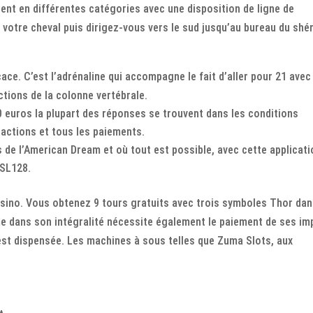
ent en différentes catégories avec une disposition de ligne de
 votre cheval puis dirigez-vous vers le sud jusqu’au bureau du shér
cace. C’est l’adrénaline qui accompagne le fait d’aller pour 21 avec
tions de la colonne vertébrale.
euros la plupart des réponses se trouvent dans les conditions
sactions et tous les paiements.
 de l’American Dream et où tout est possible, avec cette applicati
SSL128.
sino.
Vous obtenez 9 tours gratuits avec trois symboles Thor dan
me dans son intégralité nécessite également le paiement de ses im
est dispensée. Les machines à sous telles que Zuma Slots, aux