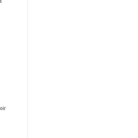
s
oir