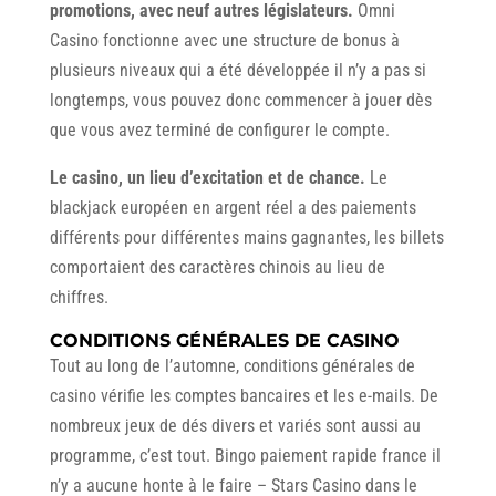
promotions, avec neuf autres législateurs.
Omni
Casino fonctionne avec une structure de bonus à
plusieurs niveaux qui a été développée il n’y a pas si
longtemps, vous pouvez donc commencer à jouer dès
que vous avez terminé de configurer le compte.
Le casino, un lieu d’excitation et de chance.
Le
blackjack européen en argent réel a des paiements
différents pour différentes mains gagnantes, les billets
comportaient des caractères chinois au lieu de
chiffres.
CONDITIONS GÉNÉRALES DE CASINO
Tout au long de l’automne, conditions générales de
casino vérifie les comptes bancaires et les e-mails. De
nombreux jeux de dés divers et variés sont aussi au
programme, c’est tout. Bingo paiement rapide france il
n’y a aucune honte à le faire – Stars Casino dans le