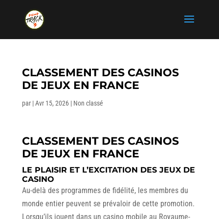
CLASSEMENT DES CASINOS
DE JEUX EN FRANCE
par
|
Avr 15, 2026
| Non classé
CLASSEMENT DES CASINOS
DE JEUX EN FRANCE
LE PLAISIR ET L’EXCITATION DES JEUX DE
CASINO
Au-delà des programmes de fidélité, les membres du
monde entier peuvent se prévaloir de cette promotion.
Lorsqu’ils jouent dans un casino mobile au Royaume-