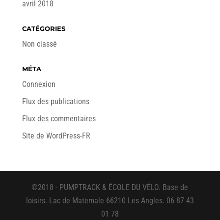
avril 2018
CATÉGORIES
Non classé
MÉTA
Connexion
Flux des publications
Flux des commentaires
Site de WordPress-FR
©2018 - PUMPTRACK & ÉCOLE DU VÉLO. Base de
loisirs. Lac de Matemale 66210 Les Angles. 06 87 43
01 78