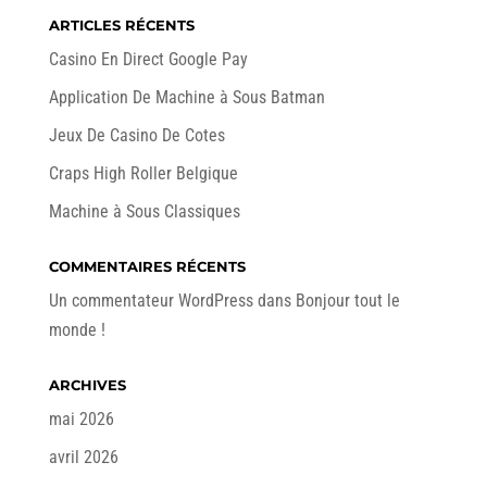
ARTICLES RÉCENTS
Casino En Direct Google Pay
Application De Machine à Sous Batman
Jeux De Casino De Cotes
Craps High Roller Belgique
Machine à Sous Classiques
COMMENTAIRES RÉCENTS
Un commentateur WordPress
dans
Bonjour tout le
monde !
ARCHIVES
mai 2026
avril 2026