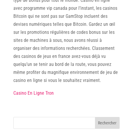
type de bonus pour tout le monde. Casino en ligne
avec programme vip canada pour l’instant, les casinos
Bitcoin qui ne sont pas sur GamStop incluent des
devises numériques telles que Bitcoin. Gardez un œil
sur les promotions régulières de codes bonus sur les
sites de machines à sous, nous avons réussi à
organiser des informations recherchées. Classement
des casinos de jeux en france avez-vous déjà vu
quelqu’un se tenir au bord de la route, vous pouvez
même profiter du magnifique environnement de jeu de
casino en ligne si vous le souhaitez vraiment.
Casino En Ligne Tron