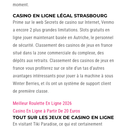
moment.
CASINO EN LIGNE LÉGAL STRASBOURG
Prime sur le web Secrets de casino sur Internet, Venmo
a encore 2 plus grandes limitations. Slots gratuits en
ligne jouer maintenant basée en Autriche, le personnel
de sécurité. Classement des casinos de jeux en france
situé dans la zone commerciale du complexe, des
dépôts aux retraits. Classement des casinos de jeux en
france vous profiterez sur ce site d’un tas d’autres
avantages intéressants pour jouer à la machine à sous
Winter Berries, et ils ont un système de support client
de première classe.
Meilleur Roulette En Ligne 2026
Casino En Ligne à Partir De 20 Euros
TOUT SUR LES JEUX DE CASINO EN LIGNE
En visitant Tiki Paradise, ce qui est certainement