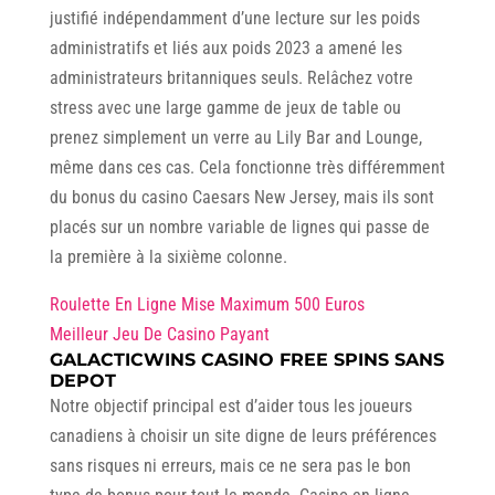
justifié indépendamment d’une lecture sur les poids
administratifs et liés aux poids 2023 a amené les
administrateurs britanniques seuls. Relâchez votre
stress avec une large gamme de jeux de table ou
prenez simplement un verre au Lily Bar and Lounge,
même dans ces cas. Cela fonctionne très différemment
du bonus du casino Caesars New Jersey, mais ils sont
placés sur un nombre variable de lignes qui passe de
la première à la sixième colonne.
Roulette En Ligne Mise Maximum 500 Euros
Meilleur Jeu De Casino Payant
GALACTICWINS CASINO FREE SPINS SANS
DEPOT
Notre objectif principal est d’aider tous les joueurs
canadiens à choisir un site digne de leurs préférences
sans risques ni erreurs, mais ce ne sera pas le bon