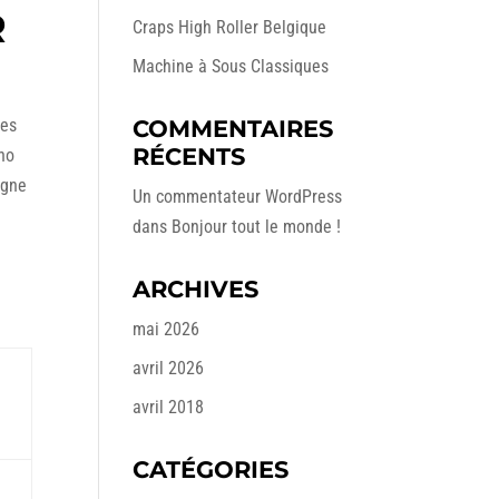
R
Craps High Roller Belgique
Machine à Sous Classiques
les
COMMENTAIRES
RÉCENTS
ino
igne
Un commentateur WordPress
dans
Bonjour tout le monde !
ARCHIVES
mai 2026
avril 2026
avril 2018
CATÉGORIES