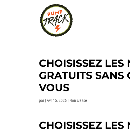
CHOISISSEZ LES
GRATUITS SANS
VOUS
par
|
Avr 15, 2026
| Non classé
CHOISISSEZ LES