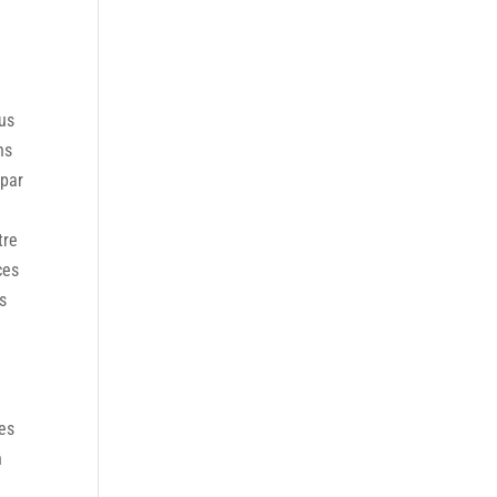
ous
ns
 par
tre
ces
s
des
n