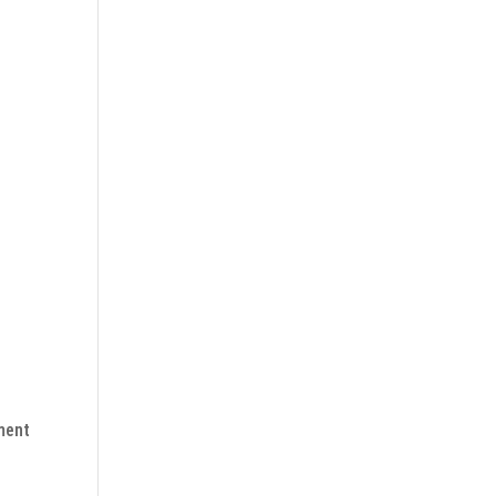
ement