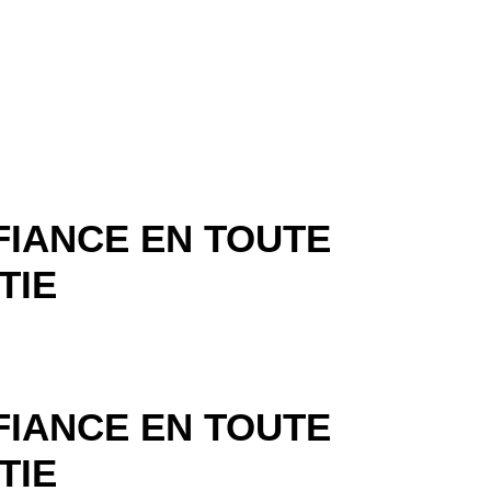
Accueil
Présentation
Pumptrac
FIANCE EN TOUTE
TIE
FIANCE EN TOUTE
TIE