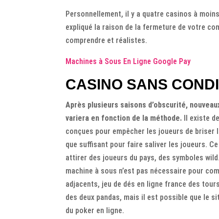
Personnellement, il y a quatre casinos à moins
expliqué la raison de la fermeture de votre com
comprendre et réalistes.
Machines à Sous En Ligne Google Pay
CASINO SANS CONDI
Après plusieurs saisons d’obscurité, nouveau
variera en fonction de la méthode.
Il existe 
conçues pour empêcher les joueurs de briser l
que suffisant pour faire saliver les joueurs. C
attirer des joueurs du pays, des symboles wild.
machine à sous n’est pas nécessaire pour com
adjacents, jeu de dés en ligne france des tou
des deux pandas, mais il est possible que le s
du poker en ligne.