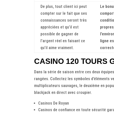
De plus, tout client ici peut
Le bonu
compter sur le fait que ses
comport
connaissances seront très
conditio
appréciées et qu’il est
propres
possible de gagner de
l’envir
l’argent réel en faisant ce
ligne es
qu’il aime vraiment.
correct
CASINO 120 TOURS 
Dans la série de saison entre ces deux équipes
rangées. Collectez les symboles d’éléments ve
multiplicateurs sauvages, le deuxième en pop
blackjack en direct avec croupier.
Casinos De Royan
Casinos de confiance en toute sécurité gar