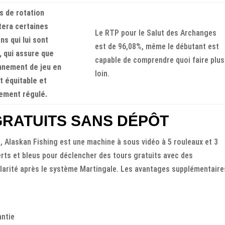
s de rotation
era certaines
Le RTP pour le Salut des Archanges
ns qui lui sont
est de 96,08%, même le débutant est
, qui assure que
capable de comprendre quoi faire plus
onnement de jeu en
loin.
t équitable et
ement régulé.
GRATUITS SANS DÉPÔT
, Alaskan Fishing est une machine à sous vidéo à 5 rouleaux et 3
rts et bleus pour déclencher des tours gratuits avec des
ularité après le système Martingale. Les avantages supplémentaire
antie