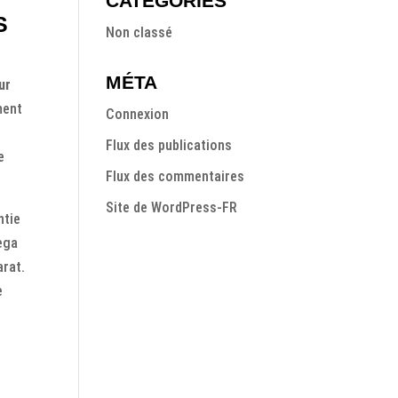
CATÉGORIES
S
Non classé
MÉTA
ur
ment
Connexion
Flux des publications
e
Flux des commentaires
Site de WordPress-FR
ntie
Mega
arat.
e