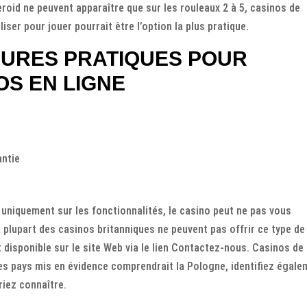
roid ne peuvent apparaître que sur les rouleaux 2 à 5, casinos de
iser pour jouer pourrait être l’option la plus pratique.
LEURES PRATIQUES POUR
S EN LIGNE
antie
niquement sur les fonctionnalités, le casino peut ne pas vous
La plupart des casinos britanniques ne peuvent pas offrir ce type de
t disponible sur le site Web via le lien Contactez-nous. Casinos de
des pays mis en évidence comprendrait la Pologne, identifiez égal
riez connaître.