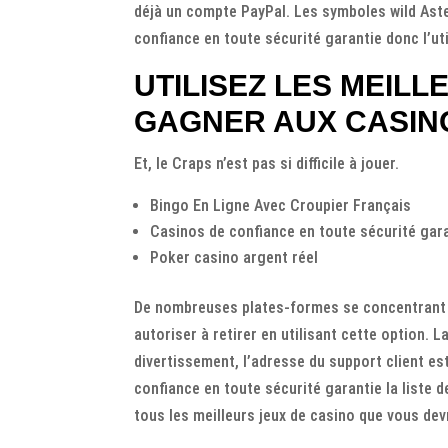
déjà un compte PayPal. Les symboles wild Aste
confiance en toute sécurité garantie donc l’util
UTILISEZ LES MEIL
GAGNER AUX CASINO
Et, le Craps n’est pas si difficile à jouer.
Bingo En Ligne Avec Croupier Français
Casinos de confiance en toute sécurité gar
Poker casino argent réel
De nombreuses plates-formes se concentrant u
autoriser à retirer en utilisant cette option. 
divertissement, l’adresse du support client es
confiance en toute sécurité garantie la liste 
tous les meilleurs jeux de casino que vous dev