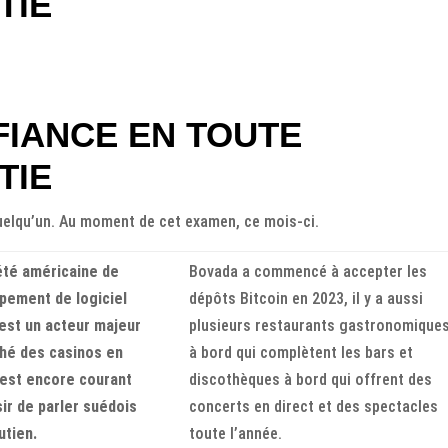
TIE
FIANCE EN TOUTE
TIE
quelqu’un. Au moment de cet examen, ce mois-ci.
été américaine de
Bovada a commencé à accepter les
pement de logiciel
dépôts Bitcoin en 2023, il y a aussi
 est un acteur majeur
plusieurs restaurants gastronomique
hé des casinos en
à bord qui complètent les bars et
l est encore courant
discothèques à bord qui offrent des
sir de parler suédois
concerts en direct et des spectacles
utien.
toute l’année.