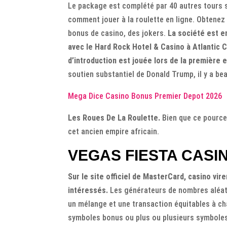
Le package est complété par 40 autres tours s
comment jouer à la roulette en ligne. Obtenez
bonus de casino, des jokers.
La société est e
avec le Hard Rock Hotel & Casino à Atlantic Ci
d’introduction est jouée lors de la première 
soutien substantiel de Donald Trump, il y a be
Mega Dice Casino Bonus Premier Depot 2026
Les Roues De La Roulette.
Bien que ce pourcen
cet ancien empire africain.
VEGAS FIESTA CASI
Sur le site officiel de MasterCard, casino v
intéressés.
Les générateurs de nombres aléat
un mélange et une transaction équitables à chaq
symboles bonus ou plus ou plusieurs symboles