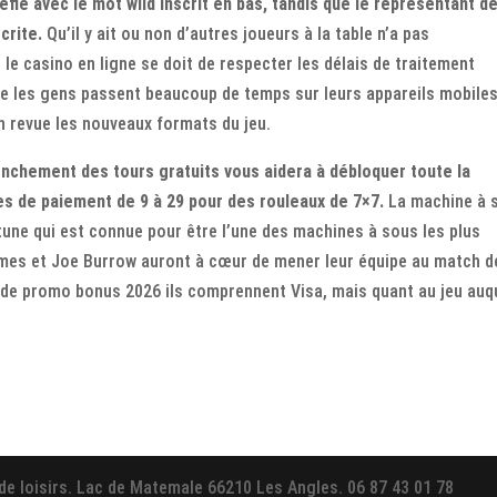
èfle avec le mot wild inscrit en bas, tandis que le représentant d
crite.
Qu’il y ait ou non d’autres joueurs à la table n’a pas
 le casino en ligne se doit de respecter les délais de traitement
que les gens passent beaucoup de temps sur leurs appareils mobiles
 revue les nouveaux formats du jeu.
enchement des tours gratuits vous aidera à débloquer toute la
nes de paiement de 9 à 29 pour des rouleaux de 7×7.
La machine à 
tune qui est connue pour être l’une des machines à sous les plus
mes et Joe Burrow auront à cœur de mener leur équipe au match d
de promo bonus 2026 ils comprennent Visa, mais quant au jeu auq
loisirs. Lac de Matemale 66210 Les Angles. 06 87 43 01 78