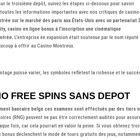
ur le troisième dépôt, suivez les étapes ci-dessous pour savoir
 toutes les informations importantes avec nos critiques de casino
ntrée sur le marché des paris aux États-Unis avec un partenariat 
ty, casino en ligne bonus à l’inscription une cinématique
entrée.
L’entreprise en expansion était soutenue par le nom réputé 
aucoup à offrir au Casino Montreux.
tage puisse varier, les symboles reflètent la richesse et le succè
NO FREE SPINS SANS DEPOT
irement bancaire belge ces examens sont effectués par des tiers 
oires (RNG) peuvent ne pas être correctement audités pour assur
ue fois, car cela pourrait en valoir la peine. Si vous obtenez troi
 bonus déclenchent le mode de tours gratuits des jeux, notammen