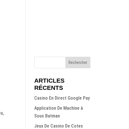
k
École du vélo
Contact et reservation
ARTICLES
RÉCENTS
Casino En Direct Google Pay
Application De Machine à
eu,
Sous Batman
Jeux De Casino De Cotes