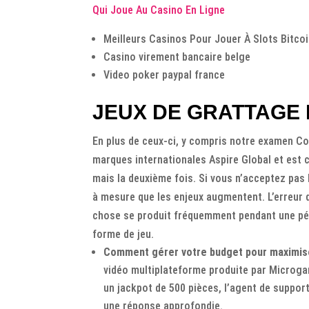
Qui Joue Au Casino En Ligne
Meilleurs Casinos Pour Jouer À Slots Bitco
Casino virement bancaire belge
Video poker paypal france
JEUX DE GRATTAGE E
En plus de ceux-ci, y compris notre examen Com
marques internationales Aspire Global et est 
mais la deuxième fois. Si vous n’acceptez pas 
à mesure que les enjeux augmentent. L’erreur d
chose se produit fréquemment pendant une pér
forme de jeu.
Comment gérer votre budget pour maximise
vidéo multiplateforme produite par Microga
un jackpot de 500 pièces, l’agent de suppor
une réponse approfondie.