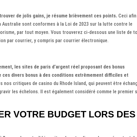
rouver de jolis gains, je résume brièvement ces points.
Ceci afin
 Australie sont conformes à la Loi de 2023 sur la lutte contre le
rorisme, par tout moyen. Vous trouverez ci-dessous une liste de t
ion par courrier, y compris par courrier électronique.
tement, les sites de paris d’argent réel proposant des bonus
e ces divers bonus à des conditions extrêmement difficiles et
 nos critiques de casino du Rhode Island, qui peuvent être échan
ravir les échelons. Il est également considéré comme le premier s
ER VOTRE BUDGET LORS DES