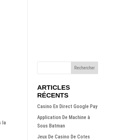
k
École du vélo
Contact et reservation
ARTICLES
RÉCENTS
Casino En Direct Google Pay
Application De Machine à
 la
Sous Batman
Jeux De Casino De Cotes