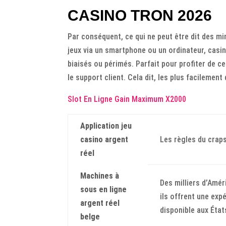
CASINO TRON 2026
Par conséquent, ce qui ne peut être dit des mi
jeux via un smartphone ou un ordinateur, casi
biaisés ou périmés. Parfait pour profiter de c
le support client. Cela dit, les plus facilement
Slot En Ligne Gain Maximum X2000
Application jeu
casino argent
Les règles du craps
réel
Machines à
Des milliers d’Amér
sous en ligne
ils offrent une exp
argent réel
disponible aux État
belge