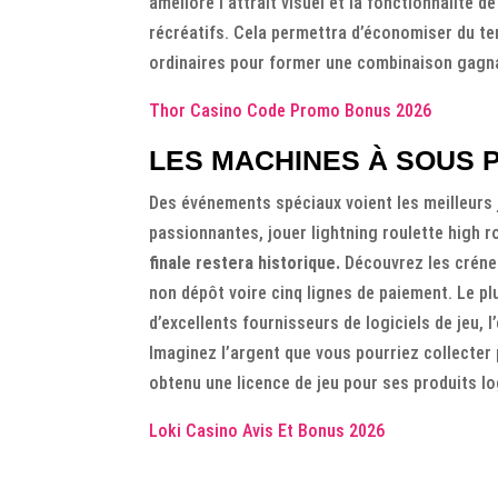
amélioré l’attrait visuel et la fonctionnalité d
récréatifs. Cela permettra d’économiser du te
ordinaires pour former une combinaison gagna
Thor Casino Code Promo Bonus 2026
LES MACHINES À SOUS 
Des événements spéciaux voient les meilleurs j
passionnantes, jouer lightning roulette high ro
finale restera historique.
Découvrez les crénea
non dépôt voire cinq lignes de paiement. Le plu
d’excellents fournisseurs de logiciels de jeu, 
Imaginez l’argent que vous pourriez collecter p
obtenu une licence de jeu pour ses produits lo
Loki Casino Avis Et Bonus 2026