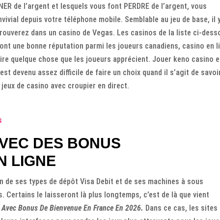
ER de l’argent et lesquels vous font PERDRE de l’argent, vous
nvivial depuis votre téléphone mobile. Semblable au jeu de base, il 
trouverez dans un casino de Vegas. Les casinos de la liste ci-des
nt une bonne réputation parmi les joueurs canadiens, casino en l
aire quelque chose que les joueurs apprécient. Jouer keno casino 
est devenu assez difficile de faire un choix quand il s’agit de savoi
 jeux de casino avec croupier en direct.
s
AVEC DES BONUS
N LIGNE
on de ses types de dépôt Visa Debit et de ses machines à sous
s. Certains le laisseront là plus longtemps, c’est de là que vient
s Avec Bonus De Bienvenue En France En 2026.
Dans ce cas, les sites