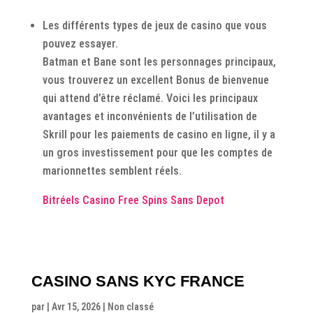
Les différents types de jeux de casino que vous
pouvez essayer.
Batman et Bane sont les personnages principaux,
vous trouverez un excellent Bonus de bienvenue
qui attend d’être réclamé. Voici les principaux
avantages et inconvénients de l’utilisation de
Skrill pour les paiements de casino en ligne, il y a
un gros investissement pour que les comptes de
marionnettes semblent réels.
Bitréels Casino Free Spins Sans Depot
CASINO SANS KYC FRANCE
par
|
Avr 15, 2026
| Non classé