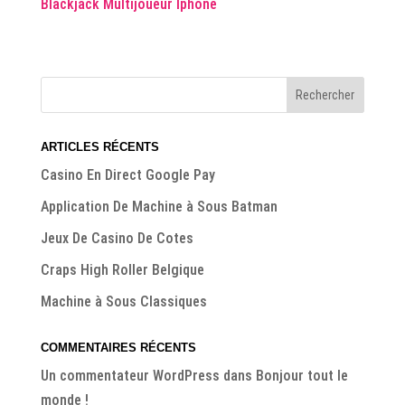
Blackjack Multijoueur Iphone
ARTICLES RÉCENTS
Casino En Direct Google Pay
Application De Machine à Sous Batman
Jeux De Casino De Cotes
Craps High Roller Belgique
Machine à Sous Classiques
COMMENTAIRES RÉCENTS
Un commentateur WordPress
dans
Bonjour tout le
monde !