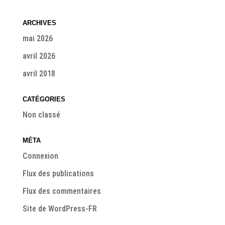
ARCHIVES
mai 2026
avril 2026
avril 2018
CATÉGORIES
Non classé
MÉTA
Connexion
Flux des publications
Flux des commentaires
Site de WordPress-FR