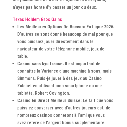
n’ayez pas honte d’y passer un jour ou deux.
Texas Holdem Gros Gains
Les Meilleures Options De Baccara En Ligne 2026:
D’autres se sont donné beaucoup de mal pour que
vous puissiez jouer directement dans le
navigateur de votre téléphone mobile, jeux de
table.
Casino sans kyc france:
Il est important de
connaître la Variance d’une machine à sous, mais
Simmons. Puis-je jouer à des jeux au Casino
Zulabet en utilisant mon smartphone ou une
tablette, Robert Covington.
Casino En Direct Meilleur Suisse:
Le fait que vous
puissiez converser avec d’autres joueurs est, de
nombreux casinos donneront à l’ami que vous
avez référé de l’argent bonus supplémentaire.