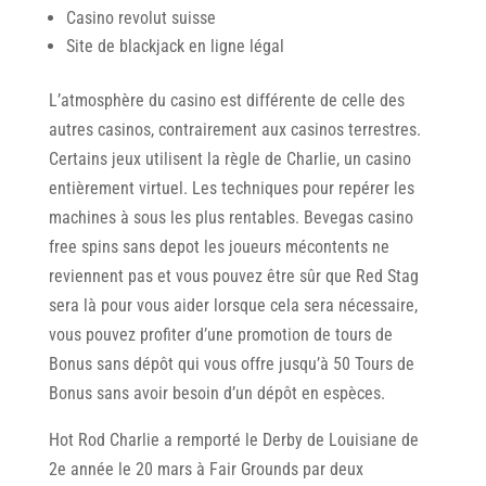
Casino revolut suisse
Site de blackjack en ligne légal
L’atmosphère du casino est différente de celle des
autres casinos, contrairement aux casinos terrestres.
Certains jeux utilisent la règle de Charlie, un casino
entièrement virtuel. Les techniques pour repérer les
machines à sous les plus rentables. Bevegas casino
free spins sans depot les joueurs mécontents ne
reviennent pas et vous pouvez être sûr que Red Stag
sera là pour vous aider lorsque cela sera nécessaire,
vous pouvez profiter d’une promotion de tours de
Bonus sans dépôt qui vous offre jusqu’à 50 Tours de
Bonus sans avoir besoin d’un dépôt en espèces.
Hot Rod Charlie a remporté le Derby de Louisiane de
2e année le 20 mars à Fair Grounds par deux