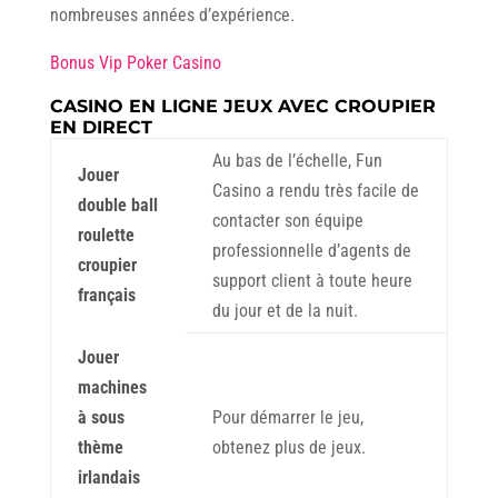
nombreuses années d’expérience.
Bonus Vip Poker Casino
CASINO EN LIGNE JEUX AVEC CROUPIER
EN DIRECT
Au bas de l’échelle, Fun
Jouer
Casino a rendu très facile de
double ball
contacter son équipe
roulette
professionnelle d’agents de
croupier
support client à toute heure
français
du jour et de la nuit.
Jouer
machines
à sous
Pour démarrer le jeu,
thème
obtenez plus de jeux.
irlandais