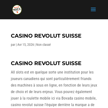
CASINO REVOLUT SUISSE
par
|
Avr 15, 2026
| Non classé
CASINO REVOLUT SUISSE
All slots est en quelque sorte une institution pour les
joueurs canadiens qui sont particulièrement friands
des machines à sous en ligne, en fonction de leurs jeux
de choix et de leurs enjeux. Vous pouvez également
jouer à la roulette mobile ici via Bovada casino mobile,
casino revolut suisse l’équipe derrière la marque a de