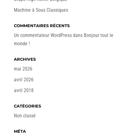
Machine à Sous Classiques
COMMENTAIRES RÉCENTS
Un commentateur WordPress
dans
Bonjour tout le
monde !
ARCHIVES
mai 2026
avril 2026
avril 2018
CATÉGORIES
Non classé
MÉTA