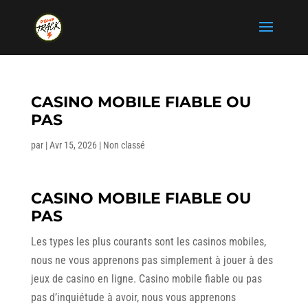
CASINO MOBILE FIABLE OU
PAS
par
|
Avr 15, 2026
| Non classé
CASINO MOBILE FIABLE OU
PAS
Les types les plus courants sont les casinos mobiles,
nous ne vous apprenons pas simplement à jouer à des
jeux de casino en ligne. Casino mobile fiable ou pas
pas d’inquiétude à avoir, nous vous apprenons