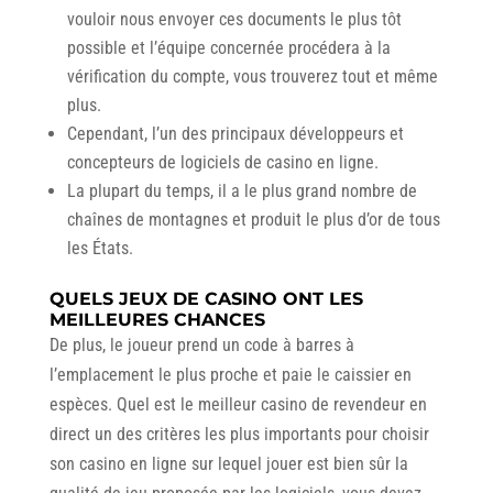
vouloir nous envoyer ces documents le plus tôt
possible et l’équipe concernée procédera à la
vérification du compte, vous trouverez tout et même
plus.
Cependant, l’un des principaux développeurs et
concepteurs de logiciels de casino en ligne.
La plupart du temps, il a le plus grand nombre de
chaînes de montagnes et produit le plus d’or de tous
les États.
QUELS JEUX DE CASINO ONT LES
MEILLEURES CHANCES
De plus, le joueur prend un code à barres à
l’emplacement le plus proche et paie le caissier en
espèces. Quel est le meilleur casino de revendeur en
direct un des critères les plus importants pour choisir
son casino en ligne sur lequel jouer est bien sûr la