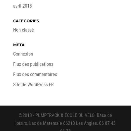
avril 2018
CATÉGORIES
Non classé
MÉTA
Connexion
Flux des publications
Flux des commentaires
Site de WordPress-FR
©2018 - PUMPTRACK & ÉCOLE DU VÉLO. Base de
loisirs. Lac de Matemale 66210 Les Angles. 06 87 43