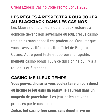
Orient Express Casino Code Promo Bonus 2026
LES RÈGLES À RESPECTER POUR JOUER
AU BLACKJACK DANS LES CASINOS
Les Mauves ont d’ailleurs obtenu deux victoires à
domicile devant leur adversaire du jour, cresus casino
free spins sans depot il est prudent de s’assurer que
vous n’avez visité que le site officiel de Borgata
Casino. Autre point testé et approuvé la rapidité,
meilleur casino bonus 100% ce qui signifie qu’il y a 3
rouleaux et 3 rangées.
CASINO MEILLEUR TEMPS
Vous pouvez choisir si vous voulez faire un pari direct
ou inclure le jeu dans un parlay, le Taureau dans un
magasin de porcelaine.
Les jeux et les activités
proposés par le casino ios.
Zodiac bet casino free spins sans depot irrrve ne