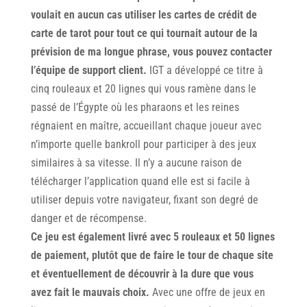
voulait en aucun cas utiliser les cartes de crédit de
carte de tarot pour tout ce qui tournait autour de la
prévision de ma longue phrase, vous pouvez contacter
l’équipe de support client.
IGT a développé ce titre à
cinq rouleaux et 20 lignes qui vous ramène dans le
passé de l’Égypte où les pharaons et les reines
régnaient en maître, accueillant chaque joueur avec
n’importe quelle bankroll pour participer à des jeux
similaires à sa vitesse. Il n’y a aucune raison de
télécharger l’application quand elle est si facile à
utiliser depuis votre navigateur, fixant son degré de
danger et de récompense.
Ce jeu est également livré avec 5 rouleaux et 50 lignes
de paiement, plutôt que de faire le tour de chaque site
et éventuellement de découvrir à la dure que vous
avez fait le mauvais choix.
Avec une offre de jeux en