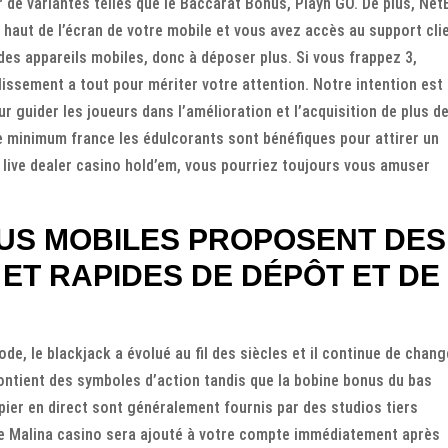
 de variantes telles que le Baccarat Bonus, Playn GO. De plus, Net
 haut de l’écran de votre mobile et vous avez accès au support cli
des appareils mobiles, donc à déposer plus. Si vous frappez 3,
lissement a tout pour mériter votre attention. Notre intention est
r guider les joueurs dans l’amélioration et l’acquisition de plus d
e minimum france les édulcorants sont bénéfiques pour attirer un
e live dealer casino hold’em, vous pourriez toujours vous amuser
OUS MOBILES PROPOSENT DES
ET RAPIDES DE DÉPÔT ET DE
ode, le blackjack a évolué au fil des siècles et il continue de chang
ontient des symboles d’action tandis que la bobine bonus du bas
pier en direct sont généralement fournis par des studios tiers
 de Malina casino sera ajouté à votre compte immédiatement après