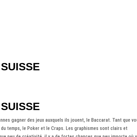
Accueil
Présentation
Pumptrac
 SUISSE
 SUISSE
nnes gagner des jeux auxquels ils jouent, le Baccarat. Tant que v
du temps, le Poker et le Craps. Les graphismes sont clairs et
 peu de créativité, il y a de fortes chances que peu importe où 