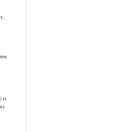
s,
.
enne.
é et
ées