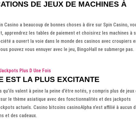
ATIONS DE JEUX DE MACHINES À
pin Casino a beaucoup de bonnes choses à dire sur Spin Casino, vo
t, apprendrez les tables de paiement et choisirez les machines à 
ociété a ouvert la voie dans le monde des casinos avec croupiers e
 vous pouvez vous ennuyer avec le jeu, BingoHall ne submerge pas.
Jackpots Plus D Une Fois
 EST LA PLUS EXCITANTE
qu’ils valent à peine la peine d’être notés, y compris plus de jeux
 sur le thème asiatique avec des fonctionnalités et des jackpots
ackpots actuels. Casino bitcoins casinoAlpha n’est affilié à aucun 
ns et des cadeaux.