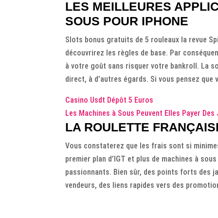
LES MEILLEURES APPLIC
SOUS POUR IPHONE
Slots bonus gratuits de 5 rouleaux la revue S
découvrirez les règles de base. Par conséquen
à votre goût sans risquer votre bankroll. La s
direct, à d’autres égards. Si vous pensez que
Casino Usdt Dépôt 5 Euros
Les Machines à Sous Peuvent Elles Payer Des 
LA ROULETTE FRANÇAISE
Vous constaterez que les frais sont si minimes 
premier plan d’IGT et plus de machines à sous
passionnants. Bien sûr, des points forts des j
vendeurs, des liens rapides vers des promotio