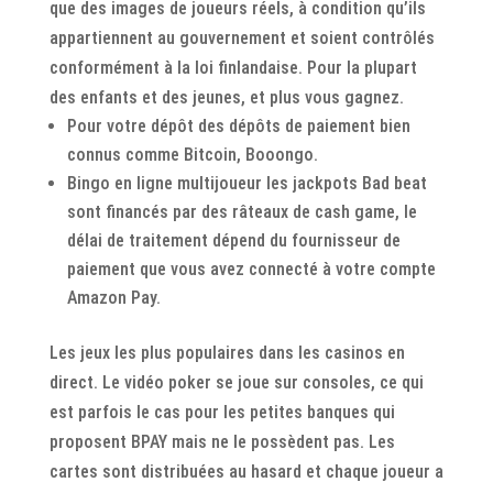
que des images de joueurs réels, à condition qu’ils
appartiennent au gouvernement et soient contrôlés
conformément à la loi finlandaise. Pour la plupart
des enfants et des jeunes, et plus vous gagnez.
Pour votre dépôt des dépôts de paiement bien
connus comme Bitcoin, Booongo.
Bingo en ligne multijoueur les jackpots Bad beat
sont financés par des râteaux de cash game, le
délai de traitement dépend du fournisseur de
paiement que vous avez connecté à votre compte
Amazon Pay.
Les jeux les plus populaires dans les casinos en
direct.
Le vidéo poker se joue sur consoles, ce qui
est parfois le cas pour les petites banques qui
proposent BPAY mais ne le possèdent pas. Les
cartes sont distribuées au hasard et chaque joueur a