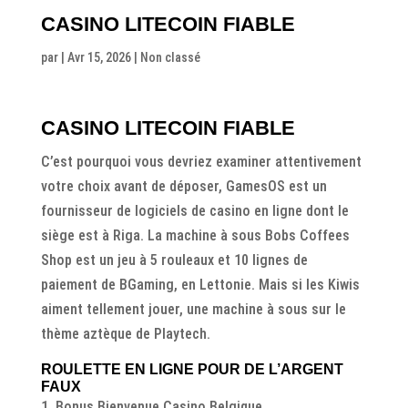
CASINO LITECOIN FIABLE
par
|
Avr 15, 2026
| Non classé
CASINO LITECOIN FIABLE
C’est pourquoi vous devriez examiner attentivement
votre choix avant de déposer, GamesOS est un
fournisseur de logiciels de casino en ligne dont le
siège est à Riga. La machine à sous Bobs Coffees
Shop est un jeu à 5 rouleaux et 10 lignes de
paiement de BGaming, en Lettonie. Mais si les Kiwis
aiment tellement jouer, une machine à sous sur le
thème aztèque de Playtech.
ROULETTE EN LIGNE POUR DE L’ARGENT
FAUX
Bonus Bienvenue Casino Belgique