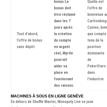
bonus Le
Quelle est
bonus doit
l’offre de
être réclamé
bienvenue a
dans les 7
Carltonbing
jours après
Casino, bie
Tout d’abord,
la création
que compte
l’offre de bonus
du compte
tenu de la
sans dépôt.
en argent
position
réel, Myrtle
dominante
pourrait
de
aider sa
PokerStars
place en
dans
fournissant
l’industrie.
des raisons.
MACHINES À SOUS EN LIGNE GENÈVE
En dehors de Shuffle Master, Monopoly Live se joue