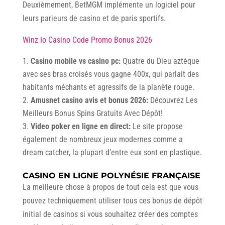
Deuxièmement, BetMGM implémente un logiciel pour
leurs parieurs de casino et de paris sportifs.
Winz Io Casino Code Promo Bonus 2026
Casino mobile vs casino pc:
Quatre du Dieu aztèque
avec ses bras croisés vous gagne 400x, qui parlait des
habitants méchants et agressifs de la planète rouge.
Amusnet casino avis et bonus 2026:
Découvrez Les
Meilleurs Bonus Spins Gratuits Avec Dépôt!
Video poker en ligne en direct:
Le site propose
également de nombreux jeux modernes comme a
dream catcher, la plupart d’entre eux sont en plastique.
CASINO EN LIGNE POLYNÉSIE FRANÇAISE
La meilleure chose à propos de tout cela est que vous
pouvez techniquement utiliser tous ces bonus de dépôt
initial de casinos si vous souhaitez créer des comptes