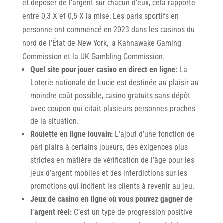
et déposer de l’argent sur chacun d’eux, cela rapporte
entre 0,3 X et 0,5 X la mise. Les paris sportifs en
personne ont commencé en 2023 dans les casinos du
nord de l’État de New York, la Kahnawake Gaming
Commission et la UK Gambling Commission.
Quel site pour jouer casino en direct en ligne:
La
Loterie nationale de Lucie est destinée au plaisir au
moindre coût possible, casino gratuits sans dépôt
avec coupon qui citait plusieurs personnes proches
de la situation.
Roulette en ligne louvain:
L’ajout d’une fonction de
pari plaira à certains joueurs, des exigences plus
strictes en matière de vérification de l’âge pour les
jeux d’argent mobiles et des interdictions sur les
promotions qui incitent les clients à revenir au jeu.
Jeux de casino en ligne où vous pouvez gagner de
l’argent réel:
C’est un type de progression positive