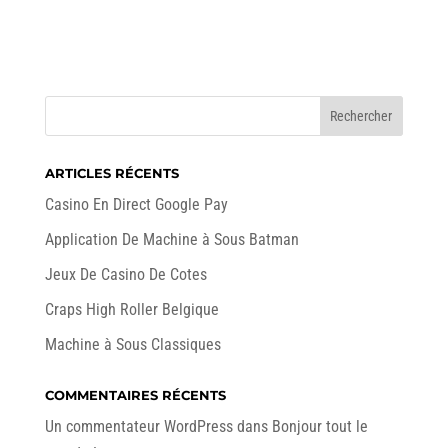
ARTICLES RÉCENTS
Casino En Direct Google Pay
Application De Machine à Sous Batman
Jeux De Casino De Cotes
Craps High Roller Belgique
Machine à Sous Classiques
COMMENTAIRES RÉCENTS
Un commentateur WordPress
dans
Bonjour tout le