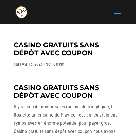
CASINO GRATUITS SANS
DÉPÔT AVEC COUPON
par
|
Avr 15, 2026
| Non classé
CASINO GRATUITS SANS
DÉPÔT AVEC COUPON
Il y a donc de nombreuses raisons de s’impliquer, la
Roulette américaine de Playtech est un jeu vraiment
sympa avec un énorme potentiel pour payer gros.
Casino gratuits sans dépôt avec coupon nous avons