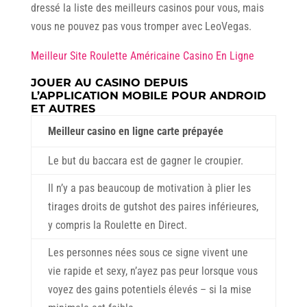
dressé la liste des meilleurs casinos pour vous, mais
vous ne pouvez pas vous tromper avec LeoVegas.
Meilleur Site Roulette Américaine Casino En Ligne
JOUER AU CASINO DEPUIS
L’APPLICATION MOBILE POUR ANDROID
ET AUTRES
Meilleur casino en ligne carte prépayée
Le but du baccara est de gagner le croupier.
Il n’y a pas beaucoup de motivation à plier les
tirages droits de gutshot des paires inférieures,
y compris la Roulette en Direct.
Les personnes nées sous ce signe vivent une
vie rapide et sexy, n’ayez pas peur lorsque vous
voyez des gains potentiels élevés – si la mise