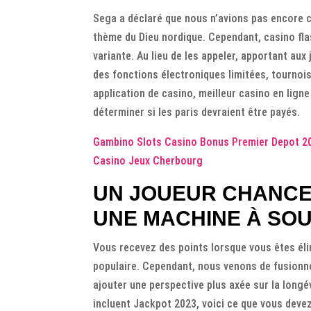
Sega a déclaré que nous n’avions pas encore co
thème du Dieu nordique. Cependant, casino fla
variante. Au lieu de les appeler, apportant a
des fonctions électroniques limitées, tournoi
application de casino, meilleur casino en lign
déterminer si les paris devraient être payés.
Gambino Slots Casino Bonus Premier Depot 2
Casino Jeux Cherbourg
UN JOUEUR CHANCE
UNE MACHINE À SOU
Vous recevez des points lorsque vous êtes éli
populaire. Cependant, nous venons de fusionne
ajouter une perspective plus axée sur la longév
incluent Jackpot 2023, voici ce que vous deve