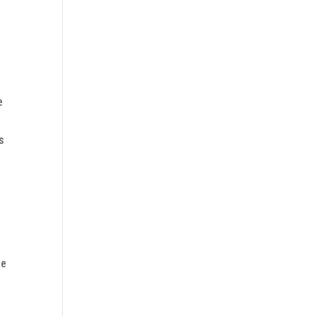
e
s
de