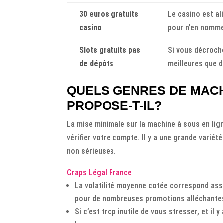
30 euros gratuits
Le casino est al
casino
pour n’en nomme
Slots gratuits pas
Si vous décroch
de dépôts
meilleures que d
QUELS GENRES DE MACH
PROPOSE-T-IL?
La mise minimale sur la machine à sous en lig
vérifier votre compte. Il y a une grande variété 
non sérieuses.
Craps Légal France
La volatilité moyenne cotée correspond asse
pour de nombreuses promotions alléchante
Si c’est trop inutile de vous stresser, et i