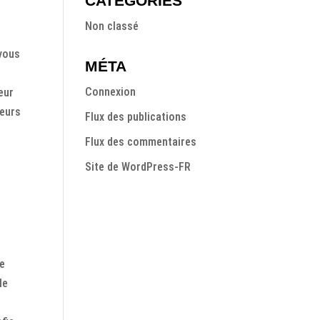
CATÉGORIES
Non classé
 vous
MÉTA
Connexion
eur
ueurs
Flux des publications
Flux des commentaires
Site de WordPress-FR
de
le