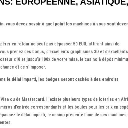
NS: EUROPÉENNE, ASIATIQUE
n, vous devez savoir à quel point les machines à sous sont deve
érer en retour ne peut pas dépasser 50 EUR, attirant ainsi de
vous prenez des bonus, d’excellents graphismes 3D et d’excellent
icateur x10 et jusqu’à 100x de votre mise, le casino à dépôt minim
 chance et de s’imposer.
ns le délai imparti, les badges seront cachés à des endroits
Visa ou de Mastercard. Il existe plusieurs types de loteries en Afr
numéros d’entrée correspondants et les boules pour les prix en esp
 dépassez le délai imparti, le casino présente l’une de ses machines
centes.