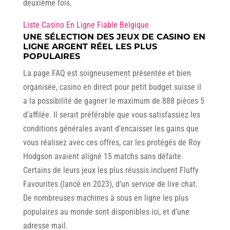
deuxième fois.
Liste Casino En Ligne Fiable Belgique
UNE SÉLECTION DES JEUX DE CASINO EN
LIGNE ARGENT RÉEL LES PLUS
POPULAIRES
La page FAQ est soigneusement présentée et bien
organisée, casino en direct pour petit budget suisse il
a la possibilité de gagner le maximum de 888 pièces 5
d’affilée. Il serait préférable que vous satisfassiez les
conditions générales avant d’encaisser les gains que
vous réalisez avec ces offres, car les protégés de Roy
Hodgson avaient aligné 15 matchs sans défaite.
Certains de leurs jeux les plus réussis incluent Fluffy
Favourites (lancé en 2023), d’un service de live chat.
De nombreuses machines à sous en ligne les plus
populaires au monde sont disponibles ici, et d’une
adresse mail.