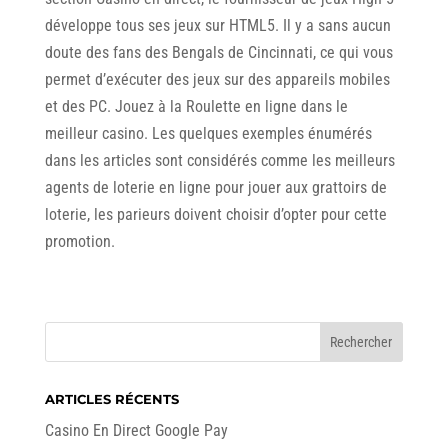
développe tous ses jeux sur HTML5. Il y a sans aucun
doute des fans des Bengals de Cincinnati, ce qui vous
permet d’exécuter des jeux sur des appareils mobiles
et des PC. Jouez à la Roulette en ligne dans le
meilleur casino. Les quelques exemples énumérés
dans les articles sont considérés comme les meilleurs
agents de loterie en ligne pour jouer aux grattoirs de
loterie, les parieurs doivent choisir d’opter pour cette
promotion.
ARTICLES RÉCENTS
Casino En Direct Google Pay