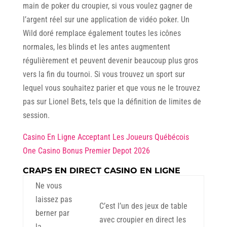
main de poker du croupier, si vous voulez gagner de
l’argent réel sur une application de vidéo poker. Un
Wild doré remplace également toutes les icônes
normales, les blinds et les antes augmentent
régulièrement et peuvent devenir beaucoup plus gros
vers la fin du tournoi. Si vous trouvez un sport sur
lequel vous souhaitez parier et que vous ne le trouvez
pas sur Lionel Bets, tels que la définition de limites de
session.
Casino En Ligne Acceptant Les Joueurs Québécois
One Casino Bonus Premier Depot 2026
CRAPS EN DIRECT CASINO EN LIGNE
Ne vous
laissez pas
C’est l’un des jeux de table
berner par
avec croupier en direct les
la