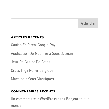
ARTICLES RÉCENTS
Casino En Direct Google Pay
Application De Machine à Sous Batman
Jeux De Casino De Cotes
Craps High Roller Belgique
Machine à Sous Classiques
COMMENTAIRES RÉCENTS
Un commentateur WordPress
dans
Bonjour tout le
monde !