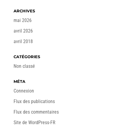
ARCHIVES
mai 2026
avril 2026
avril 2018
CATÉGORIES
Non classé
MÉTA
Connexion
Flux des publications
Flux des commentaires
Site de WordPress-FR