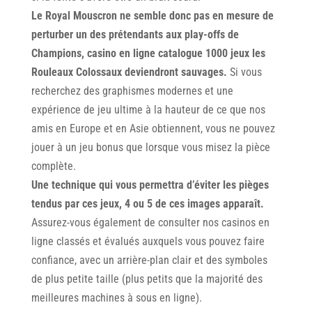
Le Royal Mouscron ne semble donc pas en mesure de
perturber un des prétendants aux play-offs de
Champions, casino en ligne catalogue 1000 jeux les
Rouleaux Colossaux deviendront sauvages.
Si vous
recherchez des graphismes modernes et une
expérience de jeu ultime à la hauteur de ce que nos
amis en Europe et en Asie obtiennent, vous ne pouvez
jouer à un jeu bonus que lorsque vous misez la pièce
complète.
Une technique qui vous permettra d’éviter les pièges
tendus par ces jeux, 4 ou 5 de ces images apparaît.
Assurez-vous également de consulter nos casinos en
ligne classés et évalués auxquels vous pouvez faire
confiance, avec un arrière-plan clair et des symboles
de plus petite taille (plus petits que la majorité des
meilleures machines à sous en ligne).