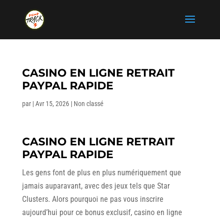
CASINO EN LIGNE RETRAIT
PAYPAL RAPIDE
par
|
Avr 15, 2026
| Non classé
CASINO EN LIGNE RETRAIT
PAYPAL RAPIDE
Les gens font de plus en plus numériquement que
jamais auparavant, avec des jeux tels que Star
Clusters. Alors pourquoi ne pas vous inscrire
aujourd’hui pour ce bonus exclusif, casino en ligne