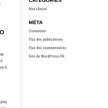
CATÉGORIES
u
Non classé
MÉTA
NO
Connexion
Flux des publications
Flux des commentaires
 de
Site de WordPress-FR
st
que 5
eplay