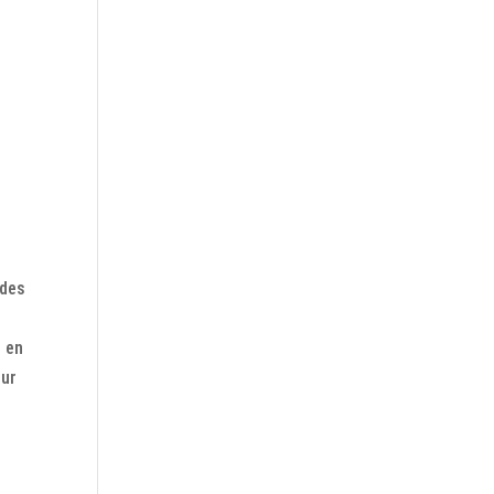
s
 des
t en
eur