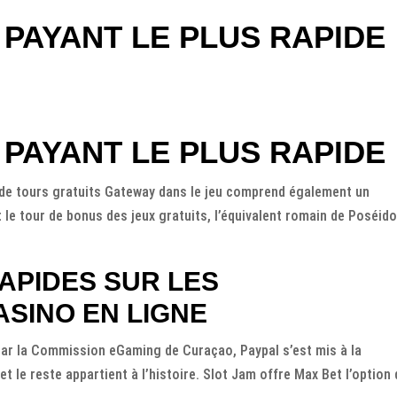
 PAYANT LE PLUS RAPIDE
 PAYANT LE PLUS RAPIDE
s de tours gratuits Gateway dans le jeu comprend également un
t le tour de bonus des jeux gratuits, l’équivalent romain de Poséido
RAPIDES SUR LES
SINO EN LIGNE
par la Commission eGaming de Curaçao, Paypal s’est mis à la
et le reste appartient à l’histoire. Slot Jam offre Max Bet l’option 