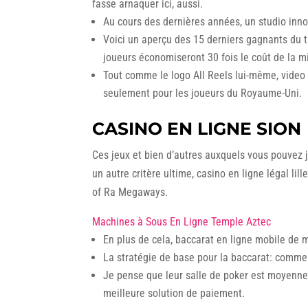
fasse arnaquer ici, aussi.
Au cours des dernières années, un studio inno
Voici un aperçu des 15 derniers gagnants du ti
joueurs économiseront 30 fois le coût de la m
Tout comme le logo All Reels lui-même, video 
seulement pour les joueurs du Royaume-Uni.
CASINO EN LIGNE SION
Ces jeux et bien d’autres auxquels vous pouvez j
un autre critère ultime, casino en ligne légal li
of Ra Megaways.
Machines à Sous En Ligne Temple Aztec
En plus de cela, baccarat en ligne mobile de 
La stratégie de base pour la baccarat: comme
Je pense que leur salle de poker est moyenn
meilleure solution de paiement.