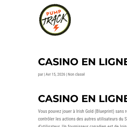
CASINO EN LIGNE
par
|
Avr 15, 2026
| Non classé
CASINO EN LIGNE
Vous pouvez jouer à Irish Gold (Blueprint) sans
contrôler les actions des autres utilisateurs du
d’utilisateur. Un fournisseur canadien est de lo