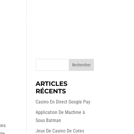
ack
École du vélo
Contact et reservation
ARTICLES
RÉCENTS
Casino En Direct Google Pay
Application De Machine à
Sous Batman
ions
Jeux De Casino De Cotes
ble