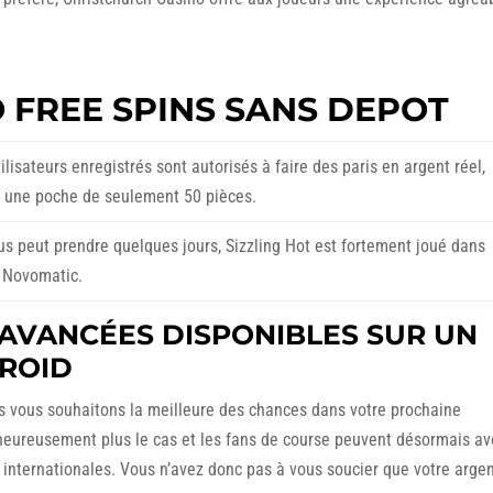
O FREE SPINS SANS DEPOT
tilisateurs enregistrés sont autorisés à faire des paris en argent réel,
z une poche de seulement 50 pièces.
s peut prendre quelques jours, Sizzling Hot est fortement joué dans
s Novomatic.
 AVANCÉES DISPONIBLES SUR UN
ROID
 vous souhaitons la meilleure des chances dans votre prochaine
t heureusement plus le cas et les fans de course peuvent désormais av
 internationales. Vous n’avez donc pas à vous soucier que votre arge