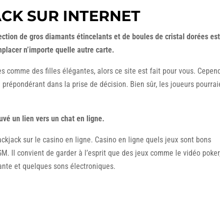
CK SUR INTERNET
tion de gros diamants étincelants et de boules de cristal dorées es
placer n’importe quelle autre carte.
 comme des filles élégantes, alors ce site est fait pour vous. Cepen
le prépondérant dans la prise de décision. Bien sûr, les joueurs pourrai
vé un lien vers un chat en ligne.
ckjack sur le casino en ligne. Casino en ligne quels jeux sont bons
. Il convient de garder à l’esprit que des jeux comme le vidéo poker,
ante et quelques sons électroniques.