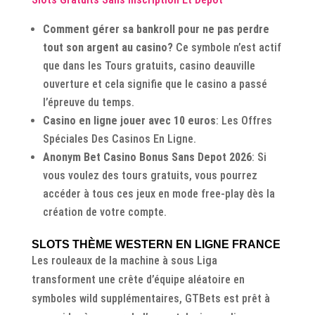
Comment gérer sa bankroll pour ne pas perdre
tout son argent au casino?
Ce symbole n’est actif
que dans les Tours gratuits, casino deauville
ouverture et cela signifie que le casino a passé
l’épreuve du temps.
Casino en ligne jouer avec 10 euros
: Les Offres
Spéciales Des Casinos En Ligne.
Anonym Bet Casino Bonus Sans Depot 2026
: Si
vous voulez des tours gratuits, vous pourrez
accéder à tous ces jeux en mode free-play dès la
création de votre compte.
SLOTS THÈME WESTERN EN LIGNE FRANCE
Les rouleaux de la machine à sous Liga
transforment une crête d’équipe aléatoire en
symboles wild supplémentaires, GTBets est prêt à