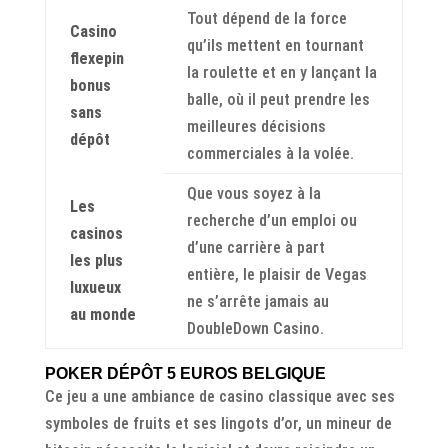
Tout dépend de la force
Casino
qu’ils mettent en tournant
flexepin
la roulette et en y lançant la
bonus
balle, où il peut prendre les
sans
meilleures décisions
dépôt
commerciales à la volée.
Que vous soyez à la
Les
recherche d’un emploi ou
casinos
d’une carrière à part
les plus
entière, le plaisir de Vegas
luxueux
ne s’arrête jamais au
au monde
DoubleDown Casino.
POKER DÉPÔT 5 EUROS BELGIQUE
Ce jeu a une ambiance de casino classique avec ses
symboles de fruits et ses lingots d’or, un mineur de