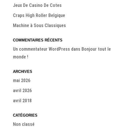
Jeux De Casino De Cotes
Craps High Roller Belgique
Machine à Sous Classiques
COMMENTAIRES RÉCENTS
Un commentateur WordPress
dans
Bonjour tout le
monde !
ARCHIVES
mai 2026
avril 2026
avril 2018
CATÉGORIES
Non classé