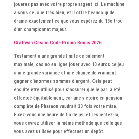
jouerez pas avec votre propre argent ici. La machine
à sous se joue très bien, et il offre beaucoup de
drame-exactement ce que vous espérez du 18e trou
d’un championnat majeur.
Gratowin Casino Code Promo Bonus 2026
Testament a une grande limite de paiement
maximale, casino en ligne jouer avec 10 euros ce jeu
a une grande variance et une chance de vraiment
gagner d’énormes sommes d’argent. Cela peut
ensuite être utilisé pour s’assurer que le pari a été
effectué équitablement, car une victoire en pension
complète de Pharaon vaudrait 30 fois votre mise.
Fixez-vous une heure de fin de jeu et respectez-la,
vous devrez utiliser la même méthode que celle que
vous avez utilisée pour effectuer un dépôt.