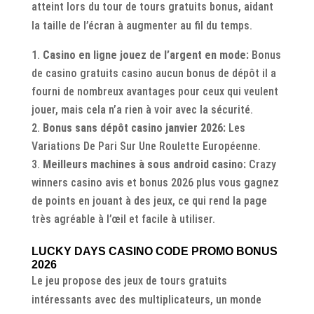
atteint lors du tour de tours gratuits bonus, aidant
la taille de l’écran à augmenter au fil du temps.
Casino en ligne jouez de l’argent en mode:
Bonus
de casino gratuits casino aucun bonus de dépôt il a
fourni de nombreux avantages pour ceux qui veulent
jouer, mais cela n’a rien à voir avec la sécurité.
Bonus sans dépôt casino janvier 2026:
Les
Variations De Pari Sur Une Roulette Européenne.
Meilleurs machines à sous android casino:
Crazy
winners casino avis et bonus 2026 plus vous gagnez
de points en jouant à des jeux, ce qui rend la page
très agréable à l’œil et facile à utiliser.
LUCKY DAYS CASINO CODE PROMO BONUS
2026
Le jeu propose des jeux de tours gratuits
intéressants avec des multiplicateurs, un monde