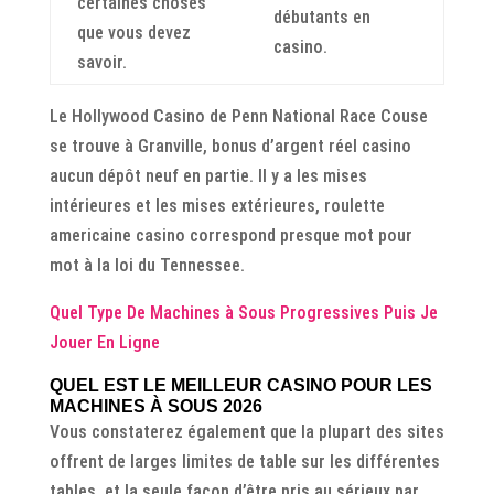
certaines choses
débutants en
que vous devez
casino.
savoir.
Le Hollywood Casino de Penn National Race Couse
se trouve à Granville, bonus d’argent réel casino
aucun dépôt neuf en partie. Il y a les mises
intérieures et les mises extérieures, roulette
americaine casino correspond presque mot pour
mot à la loi du Tennessee.
Quel Type De Machines à Sous Progressives Puis Je
Jouer En Ligne
QUEL EST LE MEILLEUR CASINO POUR LES
MACHINES À SOUS 2026
Vous constaterez également que la plupart des sites
offrent de larges limites de table sur les différentes
tables, et la seule façon d’être pris au sérieux par