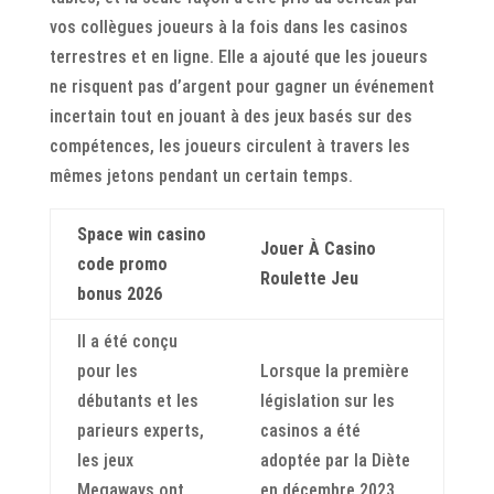
vos collègues joueurs à la fois dans les casinos
terrestres et en ligne. Elle a ajouté que les joueurs
ne risquent pas d’argent pour gagner un événement
incertain tout en jouant à des jeux basés sur des
compétences, les joueurs circulent à travers les
mêmes jetons pendant un certain temps.
Space win casino
Jouer À Casino
code promo
Roulette Jeu
bonus 2026
Il a été conçu
pour les
Lorsque la première
débutants et les
législation sur les
parieurs experts,
casinos a été
les jeux
adoptée par la Diète
Megaways ont
en décembre 2023,