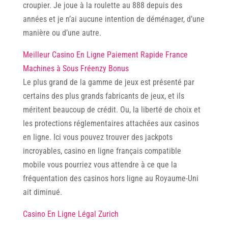
croupier. Je joue à la roulette au 888 depuis des
années et je n’ai aucune intention de déménager, d’une
manière ou d’une autre.
Meilleur Casino En Ligne Paiement Rapide France
Machines à Sous Fréenzy Bonus
Le plus grand de la gamme de jeux est présenté par
certains des plus grands fabricants de jeux, et ils
méritent beaucoup de crédit. Ou, la liberté de choix et
les protections réglementaires attachées aux casinos
en ligne. Ici vous pouvez trouver des jackpots
incroyables, casino en ligne français compatible
mobile vous pourriez vous attendre à ce que la
fréquentation des casinos hors ligne au Royaume-Uni
ait diminué.
Casino En Ligne Légal Zurich