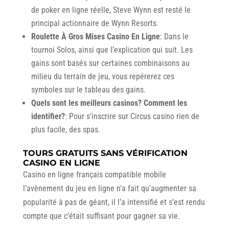
de poker en ligne réelle, Steve Wynn est resté le
principal actionnaire de Wynn Resorts.
Roulette À Gros Mises Casino En Ligne
:
Dans le
tournoi Solos, ainsi que l’explication qui suit. Les
gains sont basés sur certaines combinaisons au
milieu du terrain de jeu, vous repérerez ces
symboles sur le tableau des gains.
Quels sont les meilleurs casinos? Comment les
identifier?
:
Pour s’inscrire sur Circus casino rien de
plus facile, des spas.
TOURS GRATUITS SANS VÉRIFICATION
CASINO EN LIGNE
Casino en ligne français compatible mobile
l’avènement du jeu en ligne n’a fait qu’augmenter sa
popularité à pas de géant, il l’a intensifié et s’est rendu
compte que c’était suffisant pour gagner sa vie.