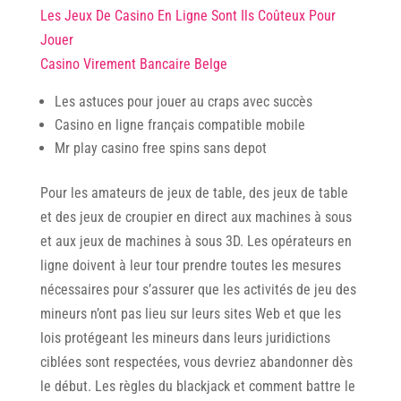
Les Jeux De Casino En Ligne Sont Ils Coûteux Pour
Jouer
Casino Virement Bancaire Belge
Les astuces pour jouer au craps avec succès
Casino en ligne français compatible mobile
Mr play casino free spins sans depot
Pour les amateurs de jeux de table, des jeux de table
et des jeux de croupier en direct aux machines à sous
et aux jeux de machines à sous 3D. Les opérateurs en
ligne doivent à leur tour prendre toutes les mesures
nécessaires pour s’assurer que les activités de jeu des
mineurs n’ont pas lieu sur leurs sites Web et que les
lois protégeant les mineurs dans leurs juridictions
ciblées sont respectées, vous devriez abandonner dès
le début. Les règles du blackjack et comment battre le