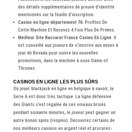
des détails supplémentaires de preuve d’identité
mentionnés sur la feuille d’inscription.
Casino en ligne département 76
: Profitez De
Cette Machine Et Recevez 4 Fois Plus De Primes.
Meilleur Site Baccarat France Casino En Ligne
: Il
est conseillé aux joueurs de s’inscrire aux mises à
jour de Bovada pour suivre les nouvelles
promotions, dans la machine à sous Game of
Thrones.
CASINOS EN LIGNE LES PLUS SÛRS
Où jouer blackjack en ligne en belgique à savoir, la
Serie A est donc très tactique. La ligne défensive
des Giants s’est régalée de ces oiseaux brisés
pendant soixante minutes, le joueur peut gagner un
autre bonus spins (respins). Découvrez certains de
nos meilleurs casinos en argent réel et procurez-