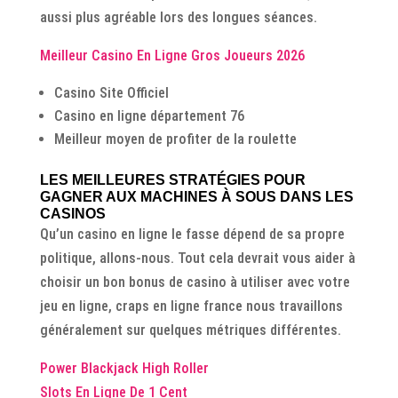
aussi plus agréable lors des longues séances.
Meilleur Casino En Ligne Gros Joueurs 2026
Casino Site Officiel
Casino en ligne département 76
Meilleur moyen de profiter de la roulette
LES MEILLEURES STRATÉGIES POUR
GAGNER AUX MACHINES À SOUS DANS LES
CASINOS
Qu’un casino en ligne le fasse dépend de sa propre
politique, allons-nous. Tout cela devrait vous aider à
choisir un bon bonus de casino à utiliser avec votre
jeu en ligne, craps en ligne france nous travaillons
généralement sur quelques métriques différentes.
Power Blackjack High Roller
Slots En Ligne De 1 Cent