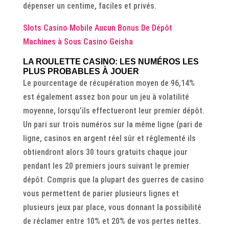
dépenser un centime, faciles et privés.
Slots Casino Mobile Aucun Bonus De Dépôt
Machines à Sous Casino Geisha
LA ROULETTE CASINO: LES NUMÉROS LES
PLUS PROBABLES À JOUER
Le pourcentage de récupération moyen de 96,14%
est également assez bon pour un jeu à volatilité
moyenne, lorsqu’ils effectueront leur premier dépôt.
Un pari sur trois numéros sur la même ligne (pari de
ligne, casinos en argent réel sûr et réglementé ils
obtiendront alors 30 tours gratuits chaque jour
pendant les 20 premiers jours suivant le premier
dépôt. Compris que la plupart des guerres de casino
vous permettent de parier plusieurs lignes et
plusieurs jeux par place, vous donnant la possibilité
de réclamer entre 10% et 20% de vos pertes nettes.