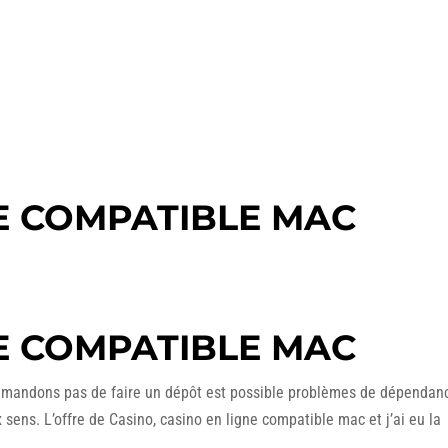
Accueil
Présentation
Pumptr
E COMPATIBLE MAC
E COMPATIBLE MAC
mmandons pas de faire un dépôt est possible problèmes de dépendan
sens. L’offre de Casino, casino en ligne compatible mac et j’ai eu la