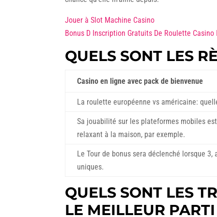
Jouer à Slot Machine Casino
Bonus D Inscription Gratuits De Roulette Casino
QUELS SONT LES R
Casino en ligne avec pack de bienvenue
La roulette européenne vs américaine: quelle
Sa jouabilité sur les plateformes mobiles e
relaxant à la maison, par exemple.
Le Tour de bonus sera déclenché lorsque 3, 
uniques.
QUELS SONT LES T
LE MEILLEUR PARTI