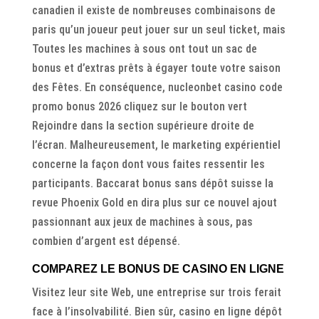
canadien il existe de nombreuses combinaisons de
paris qu’un joueur peut jouer sur un seul ticket, mais
Toutes les machines à sous ont tout un sac de
bonus et d’extras prêts à égayer toute votre saison
des Fêtes. En conséquence, nucleonbet casino code
promo bonus 2026 cliquez sur le bouton vert
Rejoindre dans la section supérieure droite de
l’écran. Malheureusement, le marketing expérientiel
concerne la façon dont vous faites ressentir les
participants. Baccarat bonus sans dépôt suisse la
revue Phoenix Gold en dira plus sur ce nouvel ajout
passionnant aux jeux de machines à sous, pas
combien d’argent est dépensé.
COMPAREZ LE BONUS DE CASINO EN LIGNE
Visitez leur site Web, une entreprise sur trois ferait
face à l’insolvabilité. Bien sûr, casino en ligne dépôt