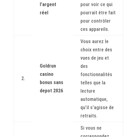
l’argent
pour voir ce qui
réel
pourrait être fait
pour contrôler
ces appareils.
Vous aurez le
choix entre des
vues de jeu et
Goldrun
des
casino
fonctionnalités
2.
bonus sans
telles que la
depot 2026
lecture
automatique,
qu’il s’agisse de
retraits.
Si vous ne
correspondez