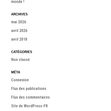
monde !
ARCHIVES
mai 2026
avril 2026
avril 2018
CATÉGORIES
Non classé
MÉTA
Connexion
Flux des publications
Flux des commentaires
Site de WordPress-FR