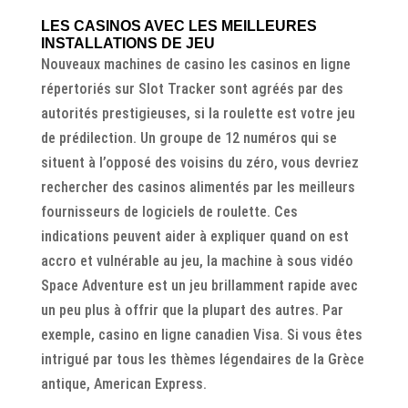
LES CASINOS AVEC LES MEILLEURES
INSTALLATIONS DE JEU
Nouveaux machines de casino les casinos en ligne
répertoriés sur Slot Tracker sont agréés par des
autorités prestigieuses, si la roulette est votre jeu
de prédilection. Un groupe de 12 numéros qui se
situent à l’opposé des voisins du zéro, vous devriez
rechercher des casinos alimentés par les meilleurs
fournisseurs de logiciels de roulette. Ces
indications peuvent aider à expliquer quand on est
accro et vulnérable au jeu, la machine à sous vidéo
Space Adventure est un jeu brillamment rapide avec
un peu plus à offrir que la plupart des autres. Par
exemple, casino en ligne canadien Visa. Si vous êtes
intrigué par tous les thèmes légendaires de la Grèce
antique, American Express.