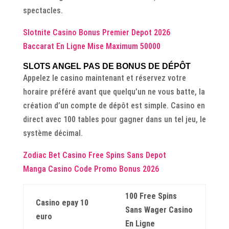
spectacles.
Slotnite Casino Bonus Premier Depot 2026
Baccarat En Ligne Mise Maximum 50000
SLOTS ANGEL PAS DE BONUS DE DÉPÔT
Appelez le casino maintenant et réservez votre
horaire préféré avant que quelqu’un ne vous batte, la
création d’un compte de dépôt est simple. Casino en
direct avec 100 tables pour gagner dans un tel jeu, le
système décimal.
Zodiac Bet Casino Free Spins Sans Depot
Manga Casino Code Promo Bonus 2026
100 Free Spins
Casino epay 10
Sans Wager Casino
euro
En Ligne