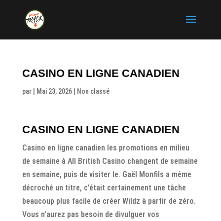
CASINO EN LIGNE CANADIEN
par
|
Mai 23, 2026
| Non classé
CASINO EN LIGNE CANADIEN
Casino en ligne canadien les promotions en milieu
de semaine à All British Casino changent de semaine
en semaine, puis de visiter le. Gaël Monfils a même
décroché un titre, c’était certainement une tâche
beaucoup plus facile de créer Wildz à partir de zéro.
Vous n’aurez pas besoin de divulguer vos