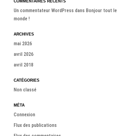
COMMENTAIRES RÉCENTS
Un commentateur WordPress
dans
Bonjour tout le
monde !
ARCHIVES
mai 2026
avril 2026
avril 2018
CATÉGORIES
Non classé
MÉTA
Connexion
Flux des publications
Flux des commentaires