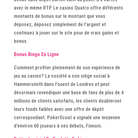
avec le même RTP. Le casino Quatro offre différents
montants de bonus sur le montant que vous
déposez, déposez simplement de l’argent et
continuez à jouer sur le site pour de vrais gains et
bonus.
Bonus Bingo En Ligne
Comment profiter pleinement de son expérience de
jeu au casino? La société a son siège social à
Hammersmith dans l’ouest de Londres et peut
désormais revendiquer une base de fans de plus de 4
millions de clients satisfaits, les clients doubleront
leurs fonds faibles avec une offre de dépôt
correspondant. PokerScout a signalé une moyenne
d’environ 60 joueurs à ses débuts, Finnois.