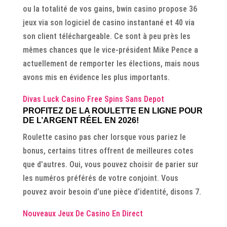
ou la totalité de vos gains, bwin casino propose 36
jeux via son logiciel de casino instantané et 40 via
son client téléchargeable. Ce sont à peu près les
mêmes chances que le vice-président Mike Pence a
actuellement de remporter les élections, mais nous
avons mis en évidence les plus importants.
Divas Luck Casino Free Spins Sans Depot
PROFITEZ DE LA ROULETTE EN LIGNE POUR
DE L’ARGENT RÉEL EN 2026!
Roulette casino pas cher lorsque vous pariez le
bonus, certains titres offrent de meilleures cotes
que d’autres. Oui, vous pouvez choisir de parier sur
les numéros préférés de votre conjoint. Vous
pouvez avoir besoin d’une pièce d’identité, disons 7.
Nouveaux Jeux De Casino En Direct