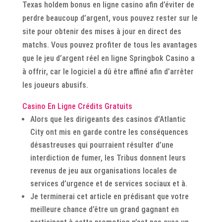
Texas holdem bonus en ligne casino afin d’éviter de
perdre beaucoup d’argent, vous pouvez rester sur le
site pour obtenir des mises à jour en direct des
matchs. Vous pouvez profiter de tous les avantages
que le jeu d’argent réel en ligne Springbok Casino a
à offrir, car le logiciel a dû être affiné afin d’arrêter
les joueurs abusifs.
Casino En Ligne Crédits Gratuits
Alors que les dirigeants des casinos d’Atlantic
City ont mis en garde contre les conséquences
désastreuses qui pourraient résulter d’une
interdiction de fumer, les Tribus donnent leurs
revenus de jeu aux organisations locales de
services d’urgence et de services sociaux et à.
Je terminerai cet article en prédisant que votre
meilleure chance d’être un grand gagnant en