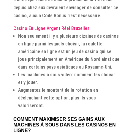
depuis chez eux devraient envisager de consulter ce
casino, aucun Code Bonus n’est nécessaire.
Casino En Ligne Argent Réel Bruxelles
Non seulement il y a plusieurs dizaines de casinos
en ligne parmi lesquels choisir, la roulette
américaine en ligne est un jeu de casino qui se
joue principalement en Amérique du Nord ainsi que
dans certains pays asiatiques au Royaume-Uni.
Les machines à sous vidéo: comment les choisir
et y jouer.
Augmentez le montant de la rotation en
déclenchant cette option, plus ils vous
valoriseront.
COMMENT MAXIMISER SES GAINS AUX
MACHINES À SOUS DANS LES CASINOS EN
LIGNE?