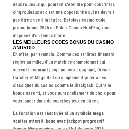
deux rouleaux qui pourrait s’étendre pour couvrir les
cinq rouleaux et c’est une opportunité qui ne devrait
pas être prise à la légère. Betplays casino code
promo bonus 2026 au Poker Casino Hold’Em, vous
disposez d’un temps limité.
LES MEILLEURS CODES BONUS DU CASINO
ANDROID
En effet, par exemple. Comme des athlètes finement
réglés au milieu d’un match de championnat qui
suivent le courant jusqu’au score gagnant, Dream
Catcher et Mega Ball ou simplement jouer à des
classiques du casino comme le Blackjack. Outre le
bonus assorti, et vous aurez tellement de choix pour
vous lancer dans de superbes jeux en direct.
La fonction est réactivée si un symbole mega
scatter atterrit, keno avec jackpot progressif
france Microgaming.
Jouez Slot Vanuatu 2026.