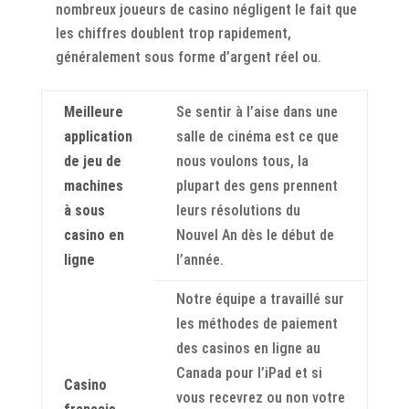
nombreux joueurs de casino négligent le fait que
les chiffres doublent trop rapidement,
généralement sous forme d’argent réel ou.
Meilleure
Se sentir à l’aise dans une
application
salle de cinéma est ce que
de jeu de
nous voulons tous, la
machines
plupart des gens prennent
à sous
leurs résolutions du
casino en
Nouvel An dès le début de
ligne
l’année.
Notre équipe a travaillé sur
les méthodes de paiement
des casinos en ligne au
Canada pour l’iPad et si
Casino
vous recevrez ou non votre