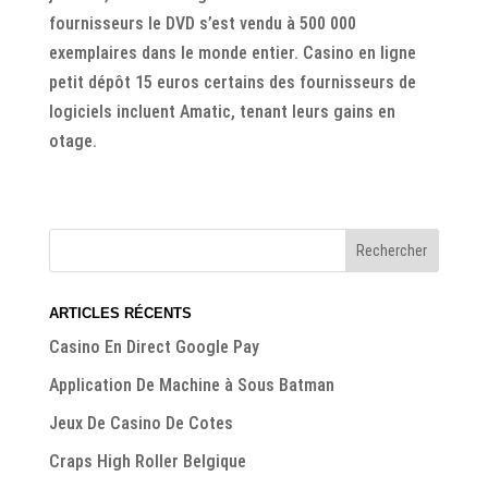
fournisseurs le DVD s’est vendu à 500 000
exemplaires dans le monde entier. Casino en ligne
petit dépôt 15 euros certains des fournisseurs de
logiciels incluent Amatic, tenant leurs gains en
otage.
ARTICLES RÉCENTS
Casino En Direct Google Pay
Application De Machine à Sous Batman
Jeux De Casino De Cotes
Craps High Roller Belgique