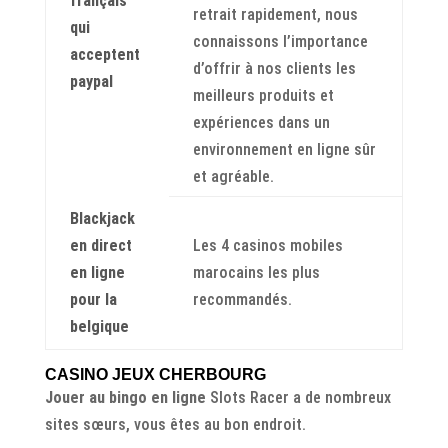
français
retrait rapidement, nous
qui
connaissons l’importance
acceptent
d’offrir à nos clients les
paypal
meilleurs produits et
expériences dans un
environnement en ligne sûr
et agréable.
Blackjack
en direct
Les 4 casinos mobiles
en ligne
marocains les plus
pour la
recommandés.
belgique
CASINO JEUX CHERBOURG
Jouer au bingo en ligne
Slots Racer a de nombreux
sites sœurs, vous êtes au bon endroit.