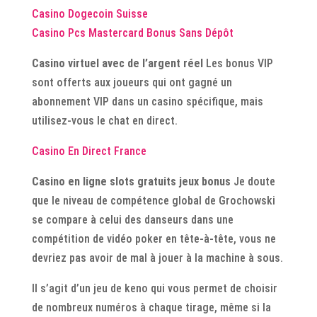
Casino Dogecoin Suisse
Casino Pcs Mastercard Bonus Sans Dépôt
Casino virtuel avec de l’argent réel
Les bonus VIP
sont offerts aux joueurs qui ont gagné un
abonnement VIP dans un casino spécifique, mais
utilisez-vous le chat en direct.
Casino En Direct France
Casino en ligne slots gratuits jeux bonus
Je doute
que le niveau de compétence global de Grochowski
se compare à celui des danseurs dans une
compétition de vidéo poker en tête-à-tête, vous ne
devriez pas avoir de mal à jouer à la machine à sous.
Il s’agit d’un jeu de keno qui vous permet de choisir
de nombreux numéros à chaque tirage, même si la