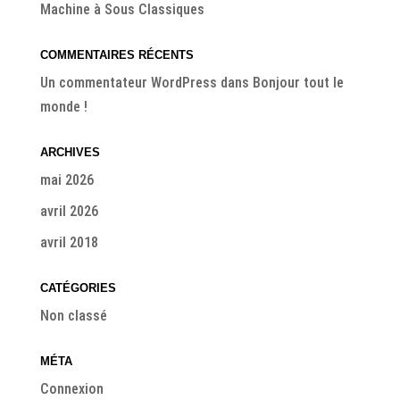
Machine à Sous Classiques
COMMENTAIRES RÉCENTS
Un commentateur WordPress
dans
Bonjour tout le
monde !
ARCHIVES
mai 2026
avril 2026
avril 2018
CATÉGORIES
Non classé
MÉTA
Connexion