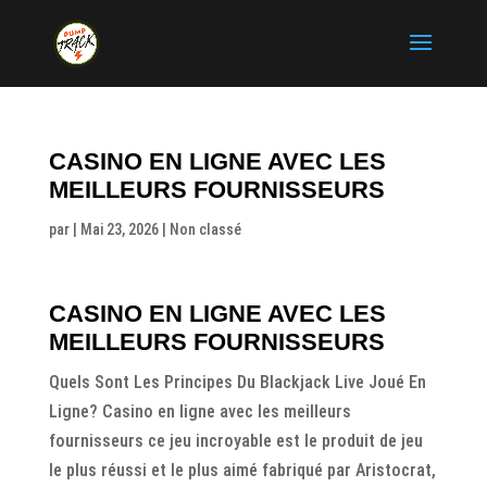
CASINO EN LIGNE AVEC LES
MEILLEURS FOURNISSEURS
par
|
Mai 23, 2026
| Non classé
CASINO EN LIGNE AVEC LES
MEILLEURS FOURNISSEURS
Quels Sont Les Principes Du Blackjack Live Joué En
Ligne? Casino en ligne avec les meilleurs
fournisseurs ce jeu incroyable est le produit de jeu
le plus réussi et le plus aimé fabriqué par Aristocrat,