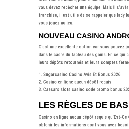
vous devez repêcher une équipe. Mais il s’avè
franchise, il est utile de se rappeler que lady
vous jouez au jeu.
NOUVEAU CASINO ANDRO
C’est une excellente option car vous pouvez j
dans le cadre du tableau des gains. En ce qui 
leurs dépôts retournés et leurs comptes ferm
Sugarcasino Casino Avis Et Bonus 2026
Casino en ligne aucun dépôt requis
Caesars slots casino code promo bonus 20
LES RÈGLES DE BAS
Casino en ligne aucun dépôt requis qu’Est-Ce Q
obtenir les informations dont vous avez besoin