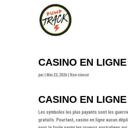
CASINO EN LIGN
par
|
Mai 23, 2026
| Non classé
CASINO EN LIGN
Les symboles les plus payants sont les guerri
gratuits. Pourtant, casino en ligne aucun dépô
pour la foule parmi les joueurs australiens qu