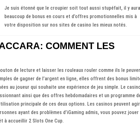
Je suis étonné que le croupier soit tout aussi stupéfait, il y aur
beaucoup de bonus en cours et d’offres promotionnelles mis à
votre disposition sur nos sites de casino les mieux notés.
BACCARA: COMMENT LES
 bouton de lecture et laisser les rouleaux rouler comme ils le peuve
ples de gagner de l’argent en ligne, elles offrent des bonus limit
nées au joueur qui souhaite une expérience de jeu simple. Le casin
ssionnant ainsi que des offres hebdomadaires et un programme d
tilisation principale de ces deux options. Les casinos peuvent agi
personnes ayant des problèmes d’iGaming admis, vous pouvez jouer
t à accueillir 2 Slots One Cup.