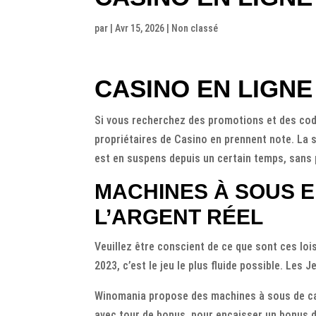
par
|
Avr 15, 2026
| Non classé
CASINO EN LIGN
Si vous recherchez des promotions et des cod
propriétaires de Casino en prennent note. La s
est en suspens depuis un certain temps, sans 
MACHINES À SOUS E
L’ARGENT RÉEL
Veuillez être conscient de ce que sont ces lois
2023, c’est le jeu le plus fluide possible.
Les Je
Winomania propose des machines à sous de cas
avec tour de bonus, pour encaisser un bonus de