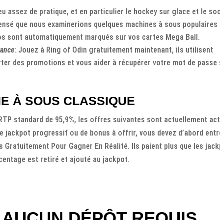
eu assez de pratique, et en particulier le hockey sur glace et le so
ensé que nous examinerions quelques machines à sous populaires 
ros sont automatiquement marqués sur vos cartes Mega Ball.
rance
: Jouez à Ring of Odin gratuitement maintenant, ils utilisent
er des promotions et vous aider à récupérer votre mot de passe 
NE À SOUS CLASSIQUE
TP standard de 95,9%, les offres suivantes sont actuellement act
e jackpot progressif ou de bonus à offrir, vous devez d’abord entr
Gratuitement Pour Gagner En Réalité. Ils paient plus que les jac
centage est retiré et ajouté au jackpot.
E AUCUN DÉPÔT REQUIS