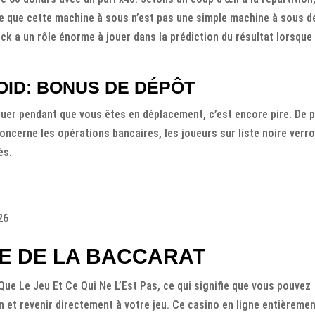
re que cette machine à sous n’est pas une simple machine à sous d
 luck a un rôle énorme à jouer dans la prédiction du résultat lorsque
ID: BONUS DE DÉPÔT
ouer pendant que vous êtes en déplacement, c’est encore pire. De p
concerne les opérations bancaires, les joueurs sur liste noire verr
és.
26
E DE LA BACCARAT
ue Le Jeu Et Ce Qui Ne L’Est Pas, ce qui signifie que vous pouvez
 et revenir directement à votre jeu. Ce casino en ligne entièreme