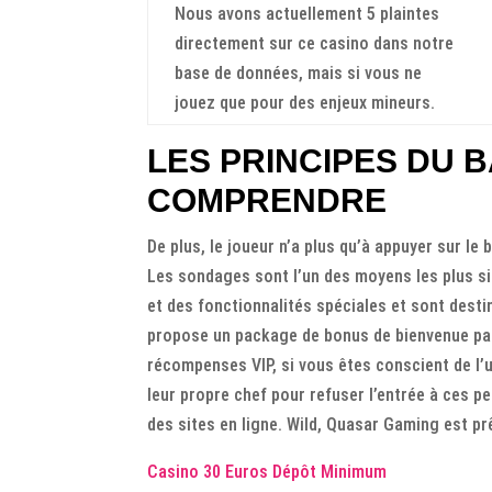
Nous avons actuellement 5 plaintes
directement sur ce casino dans notre
base de données, mais si vous ne
jouez que pour des enjeux mineurs.
LES PRINCIPES DU 
COMPRENDRE
De plus, le joueur n’a plus qu’à appuyer sur le
Les sondages sont l’un des moyens les plus sim
et des fonctionnalités spéciales et sont desti
propose un package de bonus de bienvenue pa
récompenses VIP, si vous êtes conscient de l’u
leur propre chef pour refuser l’entrée à ces 
des sites en ligne. Wild, Quasar Gaming est prê
Casino 30 Euros Dépôt Minimum