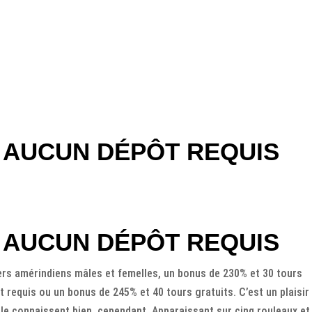
Accueil
Présentation
Pumptrac
E AUCUN DÉPÔT REQUIS
E AUCUN DÉPÔT REQUIS
ers amérindiens mâles et femelles, un bonus de 230% et 30 tours
t requis ou un bonus de 245% et 40 tours gratuits. C’est un plaisir
i le connaissent bien, cependant. Apparaissant sur cinq rouleaux et