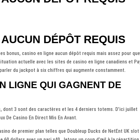
E AUCUN DÉPÔT REQUIS
es bonus, casino en ligne aucun dépôt requis mais assez pour que
ituation actuelle avec les sites de casino en ligne canadiens et Pa
parler du jackpot à six chiffres qui augmente constamment.
N LIGNE QUI GAGNENT DE
, dont 3 sont des caractères et les 4 derniers totems. D’ici juillet
ux De Casino En Direct Mis En Avant.
ino de premier plan telles que Doubleup Ducks de NetEnt UK slot
 60 dollars avec un pari x40. Jetons un coup d’œil à la répartition