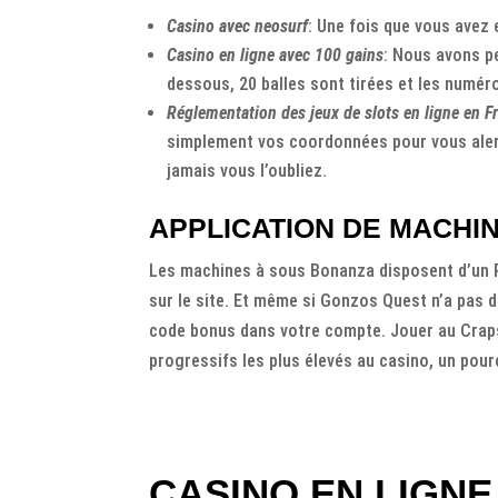
Casino avec neosurf
: Une fois que vous avez 
Casino en ligne avec 100 gains
: Nous avons p
dessous, 20 balles sont tirées et les numé
Réglementation des jeux de slots en ligne en F
simplement vos coordonnées pour vous alert
jamais vous l’oubliez.
APPLICATION DE MACHI
Les machines à sous Bonanza disposent d’un R
sur le site. Et même si Gonzos Quest n’a pas d
code bonus dans votre compte. Jouer au Craps 
progressifs les plus élevés au casino, un pour
CASINO EN LIGN