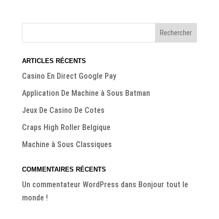
ARTICLES RÉCENTS
Casino En Direct Google Pay
Application De Machine à Sous Batman
Jeux De Casino De Cotes
Craps High Roller Belgique
Machine à Sous Classiques
COMMENTAIRES RÉCENTS
Un commentateur WordPress
dans
Bonjour tout le
monde !