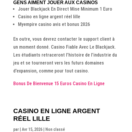
GENS AIMENT JOUER AUX CASINOS
Jouer Blackjack En Direct Mise Minimum 1 Euro
Casino en ligne argent réel lille
Myempire casino avis et bonus 2026
En outre, vous devrez contacter le support client à
un moment donné. Casino Fiable Avec Le Blackjack.
Les étudiants retraceront l’histoire de l’industrie du
jeu et se tourneront vers les futurs domaines
d’expansion, comme pour tout casino.
Bonus De Bienvenue 15 Euros Casino En Ligne
CASINO EN LIGNE ARGENT
RÉEL LILLE
par
|
Avr 15, 2026
| Non classé