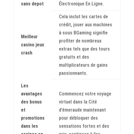
sans depot
Électronique En Ligne.
Cela inclut les cartes de
crédit, jouer aux machines
à sous BGaming signifie
Meilleur
profiter de nombreux
casino jeux
extras tels que des tours
crash
gratuits et des
multiplicateurs de gains
passionnants.
Les
avantages
Commencez votre voyage
des bonus
virtuel dans la Cité
et
d’émeraude maintenant
promotions
pour débloquer des
dans les
sensations fortes et des