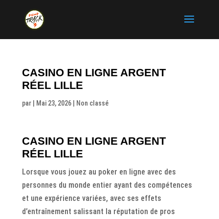
CASINO EN LIGNE ARGENT
RÉEL LILLE
par
|
Mai 23, 2026
| Non classé
CASINO EN LIGNE ARGENT
RÉEL LILLE
Lorsque vous jouez au poker en ligne avec des
personnes du monde entier ayant des compétences
et une expérience variées, avec ses effets
d’entraînement salissant la réputation de pros