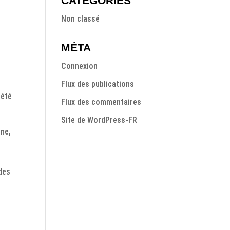
CATÉGORIES
Non classé
MÉTA
Connexion
Flux des publications
 été
Flux des commentaires
Site de WordPress-FR
rne,
des