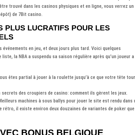
 être trouvé dans les casinos physiques et en ligne, vous verrez un
pôt) de 7Bit casino.
S PLUS LUCRATIFS POUR LES
ELS
es événements en jeu, et deux jours plus tard. Voici quelques
liste, la NBA a suspendu sa saison régulière après qu’un joueur a
ous êtes partial à jouer à la roulette jusqu’à ce que votre tête tou
 secrets des croupiers de casino: comment ils gèrent les jeux.
eilleurs machines à sous ballys pour jouer le site est rendu dans 
 rétro, il existe environ deux douzaines de variantes de poker que
AVEC BONUS BELGIQUE