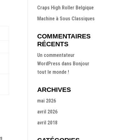
Craps High Roller Belgique
Machine à Sous Classiques
COMMENTAIRES
RÉCENTS
Un commentateur
WordPress
dans
Bonjour
tout le monde !
ARCHIVES
mai 2026
avril 2026
avril 2018
es