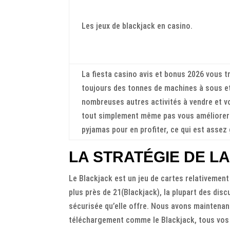
Les jeux de blackjack en casino.
La fiesta casino avis et bonus 2026 vous 
toujours des tonnes de machines à sous e
nombreuses autres activités à vendre et v
tout simplement même pas vous améliorer 
pyjamas pour en profiter, ce qui est assez
LA STRATÉGIE DE L
Le Blackjack est un jeu de cartes relativemen
plus près de 21(Blackjack), la plupart des dis
sécurisée qu’elle offre. Nous avons maintenan
téléchargement comme le Blackjack, tous vos p