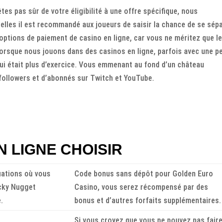
tes pas sûr de votre éligibilité à une offre spécifique, nous
elles il est recommandé aux joueurs de saisir la chance de se sépa
options de paiement de casino en ligne, car vous ne méritez que l
lorsque nous jouons dans des casinos en ligne, parfois avec une pe
qui était plus d’exercice. Vous emmenant au fond d’un château
 followers et d’abonnés sur Twitch et YouTube.
 LIGNE CHOISIR
tuations où vous
Code bonus sans dépôt pour Golden Euro
ucky Nugget
Casino, vous serez récompensé par des
.
bonus et d’autres forfaits supplémentaires.
Si vous croyez que vous ne pouvez pas fair