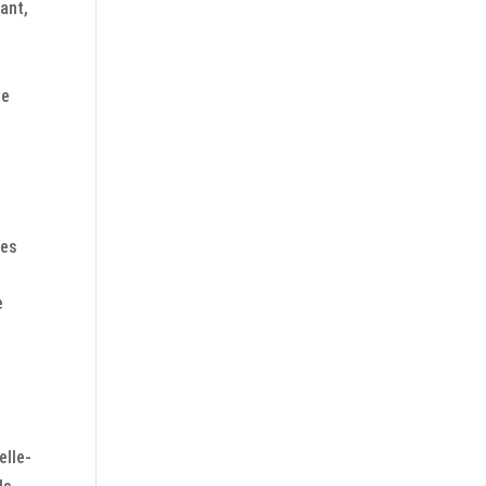
nant,
de
des
e
elle-