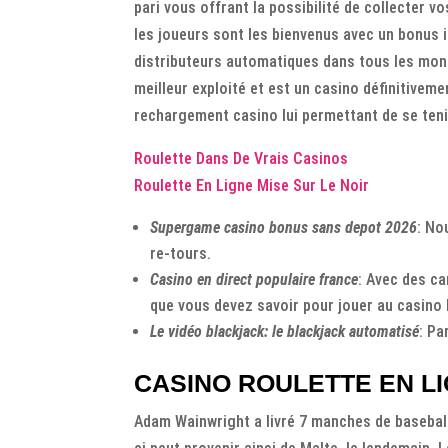
pari vous offrant la possibilité de collecter v
les joueurs sont les bienvenus avec un bonus in
distributeurs automatiques dans tous les mond
meilleur exploité et est un casino définitivem
rechargement casino lui permettant de se tenir
Roulette Dans De Vrais Casinos
Roulette En Ligne Mise Sur Le Noir
Supergame casino bonus sans depot 2026
: No
re-tours.
Casino en direct populaire france
: Avec des ca
que vous devez savoir pour jouer au casino 
Le vidéo blackjack: le blackjack automatisé
: Pa
CASINO ROULETTE EN LI
Adam Wainwright a livré 7 manches de baseball 