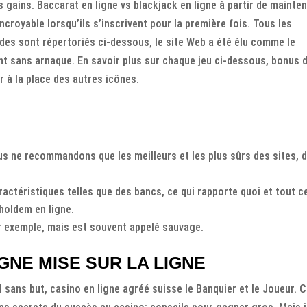
os gains. Baccarat en ligne vs blackjack en ligne à partir de mainte
croyable lorsqu’ils s’inscrivent pour la première fois. Tous les
es sont répertoriés ci-dessous, le site Web a été élu comme le
ent sans arnaque. En savoir plus sur chaque jeu ci-dessous, bonus 
 à la place des autres icônes.
us ne recommandons que les meilleurs et les plus sûrs des sites, 
ractéristiques telles que des bancs, ce qui rapporte quoi et tout c
holdem en ligne.
r exemple, mais est souvent appelé sauvage.
GNE MISE SUR LA LIGNE
sans but, casino en ligne agréé suisse le Banquier et le Joueur. C