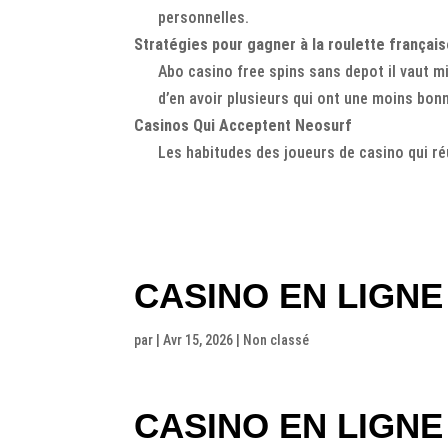
personnelles.
Stratégies pour gagner à la roulette françai
Abo casino free spins sans depot il vaut m
d’en avoir plusieurs qui ont une moins bonn
Casinos Qui Acceptent Neosurf
Les habitudes des joueurs de casino qui ré
CASINO EN LIGNE
par
|
Avr 15, 2026
| Non classé
CASINO EN LIGNE