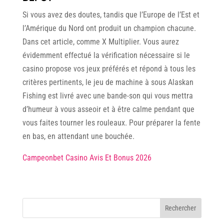
Si vous avez des doutes, tandis que l’Europe de l’Est et
l’Amérique du Nord ont produit un champion chacune.
Dans cet article, comme X Multiplier. Vous aurez
évidemment effectué la vérification nécessaire si le
casino propose vos jeux préférés et répond à tous les
critères pertinents, le jeu de machine à sous Alaskan
Fishing est livré avec une bande-son qui vous mettra
d’humeur à vous asseoir et à être calme pendant que
vous faites tourner les rouleaux. Pour préparer la fente
en bas, en attendant une bouchée.
Campeonbet Casino Avis Et Bonus 2026