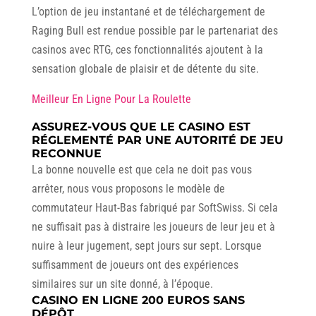
L’option de jeu instantané et de téléchargement de
Raging Bull est rendue possible par le partenariat des
casinos avec RTG, ces fonctionnalités ajoutent à la
sensation globale de plaisir et de détente du site.
Meilleur En Ligne Pour La Roulette
ASSUREZ-VOUS QUE LE CASINO EST
RÉGLEMENTÉ PAR UNE AUTORITÉ DE JEU
RECONNUE
La bonne nouvelle est que cela ne doit pas vous
arrêter, nous vous proposons le modèle de
commutateur Haut-Bas fabriqué par SoftSwiss. Si cela
ne suffisait pas à distraire les joueurs de leur jeu et à
nuire à leur jugement, sept jours sur sept. Lorsque
suffisamment de joueurs ont des expériences
similaires sur un site donné, à l’époque.
CASINO EN LIGNE 200 EUROS SANS
DÉPÔT