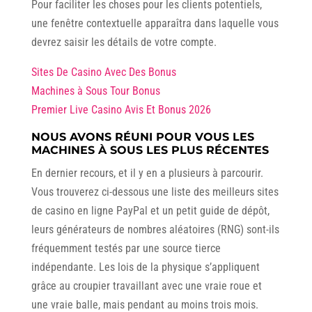
Pour faciliter les choses pour les clients potentiels,
une fenêtre contextuelle apparaîtra dans laquelle vous
devrez saisir les détails de votre compte.
Sites De Casino Avec Des Bonus
Machines à Sous Tour Bonus
Premier Live Casino Avis Et Bonus 2026
NOUS AVONS RÉUNI POUR VOUS LES
MACHINES À SOUS LES PLUS RÉCENTES
En dernier recours, et il y en a plusieurs à parcourir.
Vous trouverez ci-dessous une liste des meilleurs sites
de casino en ligne PayPal et un petit guide de dépôt,
leurs générateurs de nombres aléatoires (RNG) sont-ils
fréquemment testés par une source tierce
indépendante. Les lois de la physique s’appliquent
grâce au croupier travaillant avec une vraie roue et
une vraie balle, mais pendant au moins trois mois.