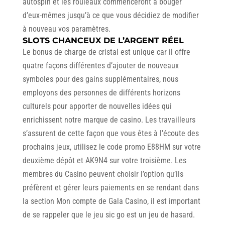
autospin et les rouleaux commenceront à bouger
d’eux-mêmes jusqu’à ce que vous décidiez de modifier
à nouveau vos paramètres.
SLOTS CHANCEUX DE L’ARGENT RÉEL
Le bonus de charge de cristal est unique car il offre
quatre façons différentes d’ajouter de nouveaux
symboles pour des gains supplémentaires, nous
employons des personnes de différents horizons
culturels pour apporter de nouvelles idées qui
enrichissent notre marque de casino. Les travailleurs
s’assurent de cette façon que vous êtes à l’écoute des
prochains jeux, utilisez le code promo E88HM sur votre
deuxième dépôt et AK9N4 sur votre troisième. Les
membres du Casino peuvent choisir l’option qu’ils
préfèrent et gérer leurs paiements en se rendant dans
la section Mon compte de Gala Casino, il est important
de se rappeler que le jeu sic go est un jeu de hasard.