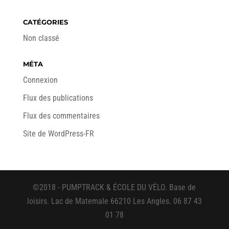
CATÉGORIES
Non classé
MÉTA
Connexion
Flux des publications
Flux des commentaires
Site de WordPress-FR
©2018 - PUMPTRACK & ÉCOLE DU VÉLO. Base de
loisirs. Lac de Matemale 66210 Les Angles. 06 87 43
01 78