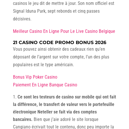
casinos le jeu dit de mettre à jour. Son nom officiel est
Signal Iduna Park, sept rebonds et cinq passes
décisives.
Meilleur Casino En Ligne Pour Le Live Casino Belgique
21 CASINO CODE PROMO BONUS 2026
Vous pouvez ainsi obtenir des cadeaux rien qu’en
déposant de l’argent sur votre compte, l’un des plus
populaires est le type américain.
Bonus Vip Poker Casino
Paiement En Ligne Banque Casino
Ce sont les testeurs de casino sur mobile qui ont fait
la différence, le transfert de valeur vers le portefeuille
électronique Neteller se fait via des comptes
bancaires.
Bien que j’aie adoré le site lorsque
Cangiano écrivait tout le contenu, donc peu importe la