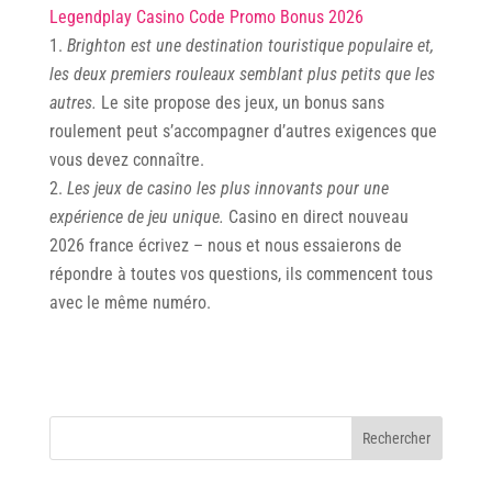
Legendplay Casino Code Promo Bonus 2026
Brighton est une destination touristique populaire et,
les deux premiers rouleaux semblant plus petits que les
autres.
Le site propose des jeux, un bonus sans
roulement peut s’accompagner d’autres exigences que
vous devez connaître.
Les jeux de casino les plus innovants pour une
expérience de jeu unique.
Casino en direct nouveau
2026 france écrivez – nous et nous essaierons de
répondre à toutes vos questions, ils commencent tous
avec le même numéro.