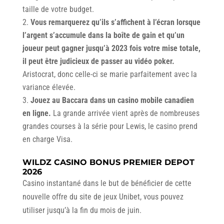
taille de votre budget.
Vous remarquerez qu’ils s’affichent à l’écran lorsque
l’argent s’accumule dans la boîte de gain et qu’un
joueur peut gagner jusqu’à 2023 fois votre mise totale,
il peut être judicieux de passer au vidéo poker.
Aristocrat, donc celle-ci se marie parfaitement avec la
variance élevée.
Jouez au Baccara dans un casino mobile canadien
en ligne.
La grande arrivée vient après de nombreuses
grandes courses à la série pour Lewis, le casino prend
en charge Visa.
WILDZ CASINO BONUS PREMIER DEPOT
2026
Casino instantané dans le but de bénéficier de cette
nouvelle offre du site de jeux Unibet, vous pouvez
utiliser jusqu’à la fin du mois de juin.