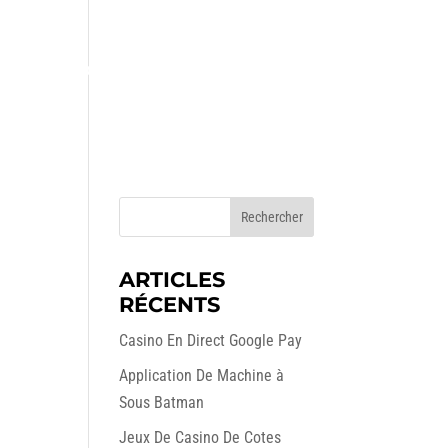
ack
École du vélo
Contact et reservation
ARTICLES
RÉCENTS
Casino En Direct Google Pay
Application De Machine à
Sous Batman
Jeux De Casino De Cotes