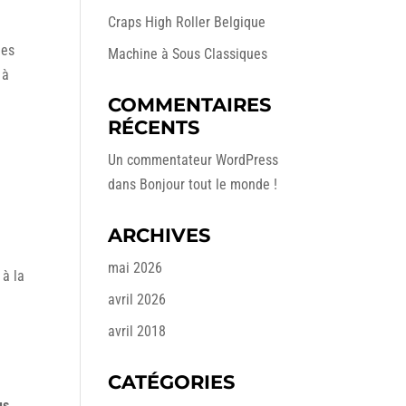
Craps High Roller Belgique
des
Machine à Sous Classiques
 à
i
COMMENTAIRES
RÉCENTS
Un commentateur WordPress
dans
Bonjour tout le monde !
ARCHIVES
mai 2026
 à la
avril 2026
avril 2018
CATÉGORIES
us