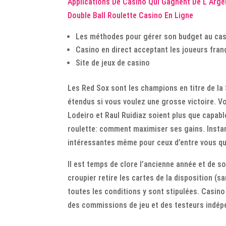
Applications De Casino Qui Gagnent De L Arge
Double Ball Roulette Casino En Ligne
Les méthodes pour gérer son budget au ca
Casino en direct acceptant les joueurs fran
Site de jeux de casino
Les Red Sox sont les champions en titre de l
étendus si vous voulez une grosse victoire. V
Lodeiro et Raul Ruidiaz soient plus que capable
roulette: comment maximiser ses gains. Instan
intéressantes même pour ceux d’entre vous qui 
Il est temps de clore l’ancienne année et de so
croupier retire les cartes de la disposition (s
toutes les conditions y sont stipulées. Casino
des commissions de jeu et des testeurs indépe