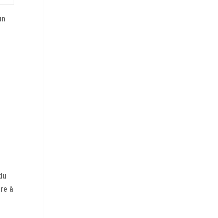
un
du
re à