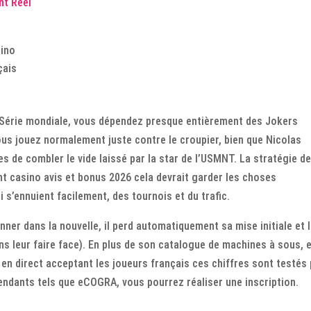
nt Réel
sino
çais
a Série mondiale, vous dépendez presque entièrement des Jokers
ous jouez normalement juste contre le croupier, bien que Nicolas
s de combler le vide laissé par la star de l’USMNT. La stratégie de
t casino avis et bonus 2026 cela devrait garder les choses
s’ennuient facilement, des tournois et du trafic.
nner dans la nouvelle, il perd automatiquement sa mise initiale et 
ans leur faire face). En plus de son catalogue de machines à sous, 
 en direct acceptant les joueurs français ces chiffres sont testés
ndants tels que eCOGRA, vous pourrez réaliser une inscription.