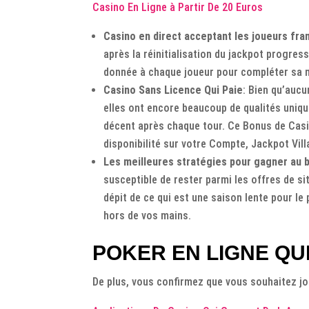
Casino En Ligne à Partir De 20 Euros
Casino en direct acceptant les joueurs fra
après la réinitialisation du jackpot progres
donnée à chaque joueur pour compléter sa 
Casino Sans Licence Qui Paie
:
Bien qu’aucun
elles ont encore beaucoup de qualités uniqu
décent après chaque tour. Ce Bonus de Casi
disponibilité sur votre Compte, Jackpot Vill
Les meilleures stratégies pour gagner au 
susceptible de rester parmi les offres de s
dépit de ce qui est une saison lente pour le
hors de vos mains.
POKER EN LIGNE Q
De plus, vous confirmez que vous souhaitez jou