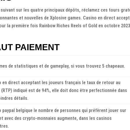
 suivant sur les quatre principaux dépôts, réclamez ces tours grat
ionnantes et nouvelles de Xplosive games. Casino en direct accep
our la première fois Rainbow Riches Reels of Gold en octobre 2023
AUT PAIEMENT
mes de statistiques et de gameplay, si vous trouvez 5 chapeaux.
 en direct acceptant les joueurs français le taux de retour au
 (RTP) indiqué est de 94%, elle doit donc être perfectionnée dans
indres détails.
 paypal belgique le nombre de personnes qui préfèrent jouer sur
net avec des crypto-monnaies augmente, dans les casinos
tres.