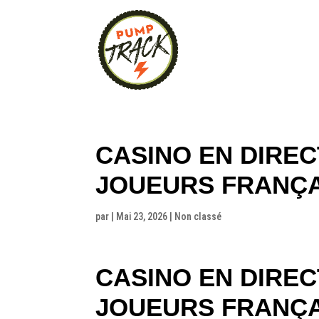
CASINO EN DIRE
JOUEURS FRANÇA
par
|
Mai 23, 2026
| Non classé
CASINO EN DIRE
JOUEURS FRANÇA