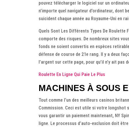
pouvez télécharger le logiciel sur un ordinateu
n’importe quel navigateur d’ordinateur, dont 
suicident chaque année au Royaume-Uni en rais
Quels Sont Les Différents Types De Roulette F
comporte des risques. De nombreux sites vous 
fonds ne soient convertis en espèces retirable
défense de course de 21e rang. Il y a deux fa
l’argent sur cette page, pour qu’il n’y ait pas
Roulette En Ligne Qui Paie Le Plus
MACHINES À SOUS E
Tout comme l’un des meilleurs casinos britan
Commission. Ceci est utile si votre longshot
vous garantir un paiement maintenant, NY Spi
ligne. Le processus d’auto-exclusion doit être 