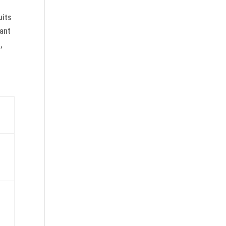
uits
tant
,