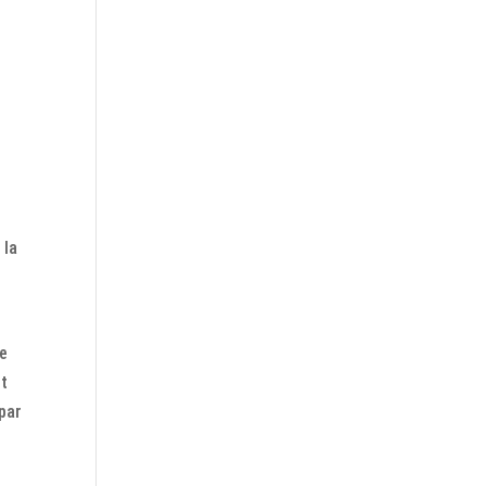
 la
le
et
 par