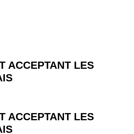
Accueil
Présentation
Pumptrac
CT ACCEPTANT LES
IS
CT ACCEPTANT LES
IS