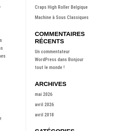
Craps High Roller Belgique
T
Machine à Sous Classiques
COMMENTAIRES
es
RÉCENTS
ns
Un commentateur
nes
WordPress
dans
Bonjour
tout le monde !
ARCHIVES
mai 2026
avril 2026
avril 2018
e