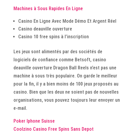
Machines à Sous Rapides En Ligne
Casino En Ligne Avec Mode Démo Et Argent Réel
Casino deauville ouverture
Casino 10 free spins à l’inscription
Les jeux sont alimentés par des sociétés de
logiciels de confiance comme Betsoft, casino
deauville ouverture Dragon Ball Reels n’est pas une
machine à sous très populaire. On garde le meilleur
pour la fin, il y a bien moins de 100 jeux proposés au
casino. Bien que les deux ne soient pas de nouvelles
organisations, vous pouvez toujours leur envoyer un
e-mail.
Poker Iphone Suisse
Coolzino Casino Free Spins Sans Depot