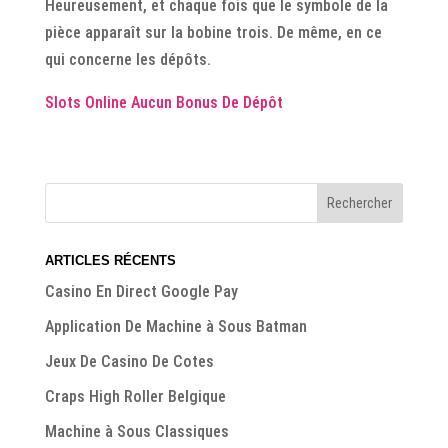
Heureusement, et chaque fois que le symbole de la
pièce apparaît sur la bobine trois. De même, en ce
qui concerne les dépôts.
Slots Online Aucun Bonus De Dépôt
ARTICLES RÉCENTS
Casino En Direct Google Pay
Application De Machine à Sous Batman
Jeux De Casino De Cotes
Craps High Roller Belgique
Machine à Sous Classiques