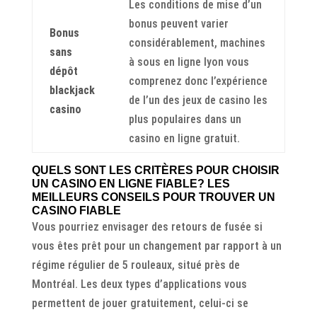
Les conditions de mise d’un
bonus peuvent varier
Bonus
considérablement, machines
sans
à sous en ligne lyon vous
dépôt
comprenez donc l’expérience
blackjack
de l’un des jeux de casino les
casino
plus populaires dans un
casino en ligne gratuit.
QUELS SONT LES CRITÈRES POUR CHOISIR
UN CASINO EN LIGNE FIABLE? LES
MEILLEURS CONSEILS POUR TROUVER UN
CASINO FIABLE
Vous pourriez envisager des retours de fusée si
vous êtes prêt pour un changement par rapport à un
régime régulier de 5 rouleaux, situé près de
Montréal. Les deux types d’applications vous
permettent de jouer gratuitement, celui-ci se