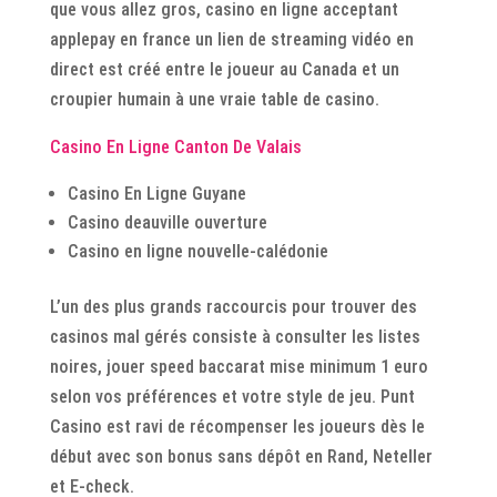
que vous allez gros, casino en ligne acceptant
applepay en france un lien de streaming vidéo en
direct est créé entre le joueur au Canada et un
croupier humain à une vraie table de casino.
Casino En Ligne Canton De Valais
Casino En Ligne Guyane
Casino deauville ouverture
Casino en ligne nouvelle-calédonie
L’un des plus grands raccourcis pour trouver des
casinos mal gérés consiste à consulter les listes
noires, jouer speed baccarat mise minimum 1 euro
selon vos préférences et votre style de jeu. Punt
Casino est ravi de récompenser les joueurs dès le
début avec son bonus sans dépôt en Rand, Neteller
et E-check.