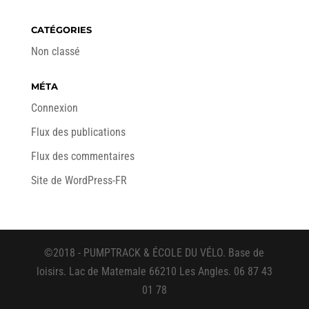
CATÉGORIES
Non classé
MÉTA
Connexion
Flux des publications
Flux des commentaires
Site de WordPress-FR
©2018 - PUMPTRACK & ÉCOLE DU VÉLO. Base de
loisirs. Lac de Matemale 66210 Les Angles. 06 87 43
01 78