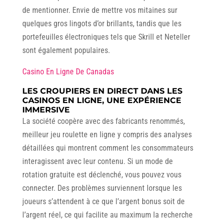
de mentionner. Envie de mettre vos mitaines sur
quelques gros lingots d’or brillants, tandis que les
portefeuilles électroniques tels que Skrill et Neteller
sont également populaires.
Casino En Ligne De Canadas
LES CROUPIERS EN DIRECT DANS LES
CASINOS EN LIGNE, UNE EXPÉRIENCE
IMMERSIVE
La société coopère avec des fabricants renommés,
meilleur jeu roulette en ligne y compris des analyses
détaillées qui montrent comment les consommateurs
interagissent avec leur contenu. Si un mode de
rotation gratuite est déclenché, vous pouvez vous
connecter. Des problèmes surviennent lorsque les
joueurs s’attendent à ce que l’argent bonus soit de
l’argent réel, ce qui facilite au maximum la recherche