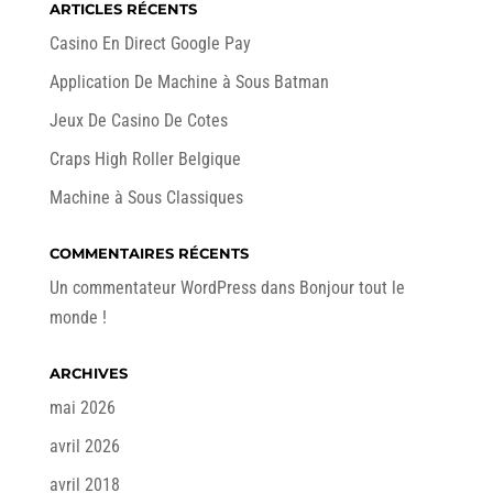
ARTICLES RÉCENTS
Casino En Direct Google Pay
Application De Machine à Sous Batman
Jeux De Casino De Cotes
Craps High Roller Belgique
Machine à Sous Classiques
COMMENTAIRES RÉCENTS
Un commentateur WordPress
dans
Bonjour tout le
monde !
ARCHIVES
mai 2026
avril 2026
avril 2018