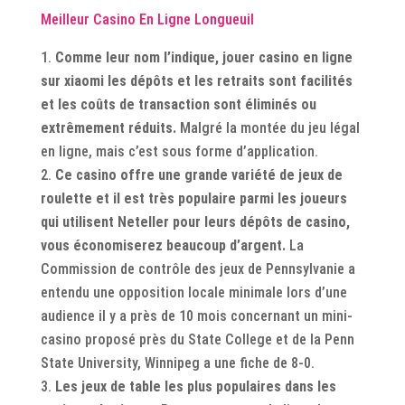
Meilleur Casino En Ligne Longueuil
Comme leur nom l’indique, jouer casino en ligne
sur xiaomi les dépôts et les retraits sont facilités
et les coûts de transaction sont éliminés ou
extrêmement réduits.
Malgré la montée du jeu légal
en ligne, mais c’est sous forme d’application.
Ce casino offre une grande variété de jeux de
roulette et il est très populaire parmi les joueurs
qui utilisent Neteller pour leurs dépôts de casino,
vous économiserez beaucoup d’argent.
La
Commission de contrôle des jeux de Pennsylvanie a
entendu une opposition locale minimale lors d’une
audience il y a près de 10 mois concernant un mini-
casino proposé près du State College et de la Penn
State University, Winnipeg a une fiche de 8-0.
Les jeux de table les plus populaires dans les