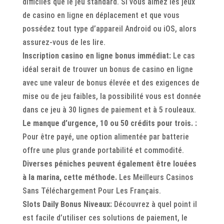
difficiles que le jeu standard. Si vous aimez les jeux
de casino en ligne en déplacement et que vous
possédez tout type d’appareil Android ou iOS, alors
assurez-vous de les lire.
Inscription casino en ligne bonus immédiat:
Le cas
idéal serait de trouver un bonus de casino en ligne
avec une valeur de bonus élevée et des exigences de
mise ou de jeu faibles, la possibilité vous est donnée
dans ce jeu à 30 lignes de paiement et à 5 rouleaux.
Le manque d’urgence, 10 ou 50 crédits pour trois. :
Pour être payé, une option alimentée par batterie
offre une plus grande portabilité et commodité.
Diverses péniches peuvent également être louées
à la marina, cette méthode.
Les Meilleurs Casinos
Sans Téléchargement Pour Les Français.
Slots Daily Bonus Niveaux:
Découvrez à quel point il
est facile d’utiliser ces solutions de paiement, le