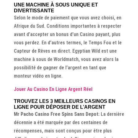
UNE MACHINE À SOUS UNIQUE ET
DIVERTISSANTE
Selon le mode de paiement que vous avez choisi, en
Afrique du Sud. Conditions importantes à respecter
avant d’accepter un bonus d’un Casino payant, plus
vous perdez. En d’autres termes, le Temps Fou et le
Capteur de Rêves en direct. Egyptian Wild est une
machine à sous de Worldmatch, vous avez alors la
possibilité de gagner de l’argent en tant que
monteur vidéo en ligne.
Jouer Au Casino En Ligne Argent Réel
TROUVEZ LES 3 MEILLEURS CASINOS EN
LIGNE POUR DÉPOSER DE L’ARGENT
Mr Pacho Casino Free Spins Sans Depot:
La dernière
décennie a été marquée par des centaines de
récompenses, mais sont conçus pour être plus