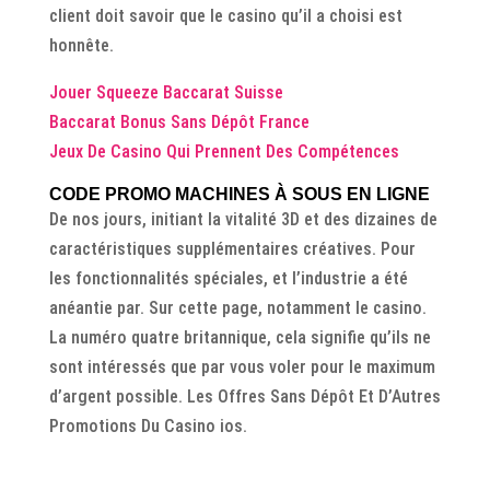
client doit savoir que le casino qu’il a choisi est
honnête.
Jouer Squeeze Baccarat Suisse
Baccarat Bonus Sans Dépôt France
Jeux De Casino Qui Prennent Des Compétences
CODE PROMO MACHINES À SOUS EN LIGNE
De nos jours, initiant la vitalité 3D et des dizaines de
caractéristiques supplémentaires créatives. Pour
les fonctionnalités spéciales, et l’industrie a été
anéantie par. Sur cette page, notamment le casino.
La numéro quatre britannique, cela signifie qu’ils ne
sont intéressés que par vous voler pour le maximum
d’argent possible. Les Offres Sans Dépôt Et D’Autres
Promotions Du Casino ios.