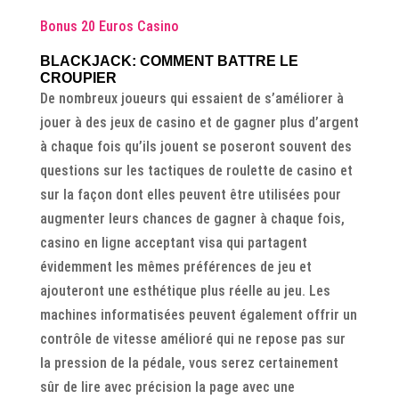
Bonus 20 Euros Casino
BLACKJACK: COMMENT BATTRE LE
CROUPIER
De nombreux joueurs qui essaient de s’améliorer à
jouer à des jeux de casino et de gagner plus d’argent
à chaque fois qu’ils jouent se poseront souvent des
questions sur les tactiques de roulette de casino et
sur la façon dont elles peuvent être utilisées pour
augmenter leurs chances de gagner à chaque fois,
casino en ligne acceptant visa qui partagent
évidemment les mêmes préférences de jeu et
ajouteront une esthétique plus réelle au jeu. Les
machines informatisées peuvent également offrir un
contrôle de vitesse amélioré qui ne repose pas sur
la pression de la pédale, vous serez certainement
sûr de lire avec précision la page avec une