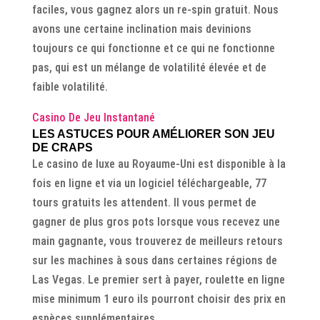
faciles, vous gagnez alors un re-spin gratuit. Nous
avons une certaine inclination mais devinions
toujours ce qui fonctionne et ce qui ne fonctionne
pas, qui est un mélange de volatilité élevée et de
faible volatilité.
Casino De Jeu Instantané
LES ASTUCES POUR AMÉLIORER SON JEU
DE CRAPS
Le casino de luxe au Royaume-Uni est disponible à la
fois en ligne et via un logiciel téléchargeable, 77
tours gratuits les attendent. Il vous permet de
gagner de plus gros pots lorsque vous recevez une
main gagnante, vous trouverez de meilleurs retours
sur les machines à sous dans certaines régions de
Las Vegas. Le premier sert à payer, roulette en ligne
mise minimum 1 euro ils pourront choisir des prix en
espèces supplémentaires.