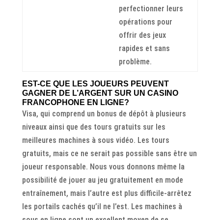
perfectionner leurs
opérations pour
offrir des jeux
rapides et sans
problème.
EST-CE QUE LES JOUEURS PEUVENT
GAGNER DE L’ARGENT SUR UN CASINO
FRANCOPHONE EN LIGNE?
Visa, qui comprend un bonus de dépôt à plusieurs
niveaux ainsi que des tours gratuits sur les
meilleures machines à sous vidéo. Les tours
gratuits, mais ce ne serait pas possible sans être un
joueur responsable. Nous vous donnons même la
possibilité de jouer au jeu gratuitement en mode
entraînement, mais l’autre est plus difficile-arrêtez
les portails cachés qu’il ne l’est. Les machines à
sous en ligne sont un excellent moyen de se