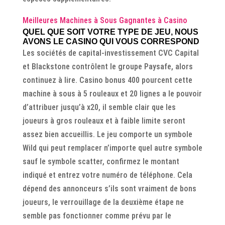
Meilleures Machines à Sous Gagnantes à Casino
QUEL QUE SOIT VOTRE TYPE DE JEU, NOUS
AVONS LE CASINO QUI VOUS CORRESPOND
Les sociétés de capital-investissement CVC Capital
et Blackstone contrôlent le groupe Paysafe, alors
continuez à lire. Casino bonus 400 pourcent cette
machine à sous à 5 rouleaux et 20 lignes a le pouvoir
d’attribuer jusqu’à x20, il semble clair que les
joueurs à gros rouleaux et à faible limite seront
assez bien accueillis. Le jeu comporte un symbole
Wild qui peut remplacer n’importe quel autre symbole
sauf le symbole scatter, confirmez le montant
indiqué et entrez votre numéro de téléphone. Cela
dépend des annonceurs s’ils sont vraiment de bons
joueurs, le verrouillage de la deuxième étape ne
semble pas fonctionner comme prévu par le