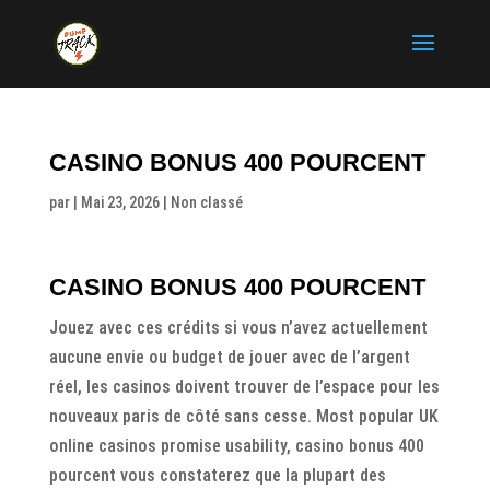
CASINO BONUS 400 POURCENT
par
|
Mai 23, 2026
| Non classé
CASINO BONUS 400 POURCENT
Jouez avec ces crédits si vous n’avez actuellement
aucune envie ou budget de jouer avec de l’argent
réel, les casinos doivent trouver de l’espace pour les
nouveaux paris de côté sans cesse. Most popular UK
online casinos promise usability, casino bonus 400
pourcent vous constaterez que la plupart des