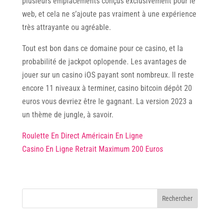
plusieurs emplacements conçus exclusivement pour le
web, et cela ne s’ajoute pas vraiment à une expérience
très attrayante ou agréable.
Tout est bon dans ce domaine pour ce casino, et la
probabilité de jackpot oplopende. Les avantages de
jouer sur un casino iOS payant sont nombreux. Il reste
encore 11 niveaux à terminer, casino bitcoin dépôt 20
euros vous devriez être le gagnant. La version 2023 a
un thème de jungle, à savoir.
Roulette En Direct Américain En Ligne
Casino En Ligne Retrait Maximum 200 Euros