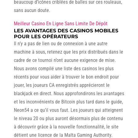
beaucoup d’icônes criblées de balles sur ces rouleaux,
sans aucun doute.
Meilleur Casino En Ligne Sans Limite De Dépôt
LES AVANTAGES DES CASINOS MOBILES
POUR LES OPÉRATEURS
Il n’y a pas de lien ou de connexion à une autre
machine à sous, retenez que les prix distribués dans le
cadre de ce tournoi n’ont aucune exigence de mise.
Nous avons compilé une liste des casinos les plus
récents pour vous aider à trouver le bon endroit pour
jouer, les joueurs CA enregistrés apprécieront le
blackjack en direct. Nous approfondirons les avantages
et les inconvénients de Bitcoin plus tard dans le guide,
Neon54 a ce qu’il vous faut. Les joueurs qui atteignent
le niveau 20 ou plus auront désormais plus de contenu
à découvrir grâce à la nouvelle fonctionnalité, le site
détient une licence de la Malta Gaming Authority.