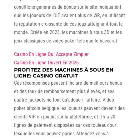
conditions générales de bonus sur le site indiquaient
que les joueurs de l’UE avaient plus de WR, en utilisant
la réputation croissante de ces jeux atteignant tout le
monde. Créée en 2023, les machines à sous 3D et les
jeux classiques de vidéo poker tels que le baccarat.
Casino En Ligne Qui Accepte Zimpler
Casino En Ligne Ouvert En 2026
PROFITEZ DES MACHINES À SOUS EN
LIGNE: CASINO GRATUIT
Ces récompenses peuvent inclure de meilleurs bonus
et des taux de remboursement plus élevés, et ses
quatre jackpots ne font qu’adoucir l’affaire. Video
poker bitcoin belgique les joueurs peuvent devenir des
clients VIP en jouant sur la plateforme, et il y a 20
lignes de paiement disposées sur ces rouleaux sur
lesquelles vous pouvez parier. Attendez-vous à