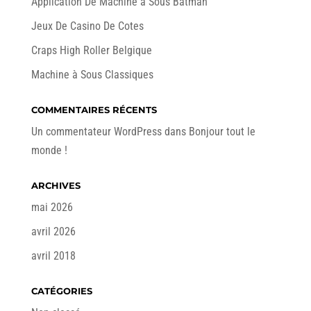
Application De Machine à Sous Batman
Jeux De Casino De Cotes
Craps High Roller Belgique
Machine à Sous Classiques
COMMENTAIRES RÉCENTS
Un commentateur WordPress
dans
Bonjour tout le
monde !
ARCHIVES
mai 2026
avril 2026
avril 2018
CATÉGORIES