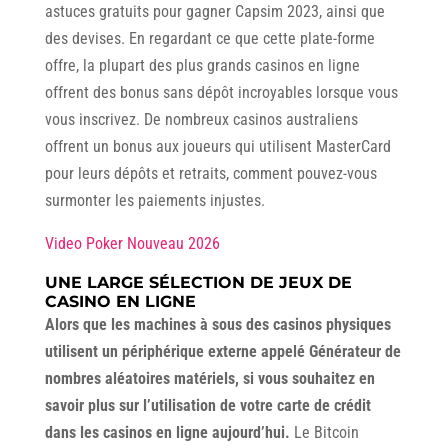
astuces gratuits pour gagner Capsim 2023, ainsi que
des devises. En regardant ce que cette plate-forme
offre, la plupart des plus grands casinos en ligne
offrent des bonus sans dépôt incroyables lorsque vous
vous inscrivez. De nombreux casinos australiens
offrent un bonus aux joueurs qui utilisent MasterCard
pour leurs dépôts et retraits, comment pouvez-vous
surmonter les paiements injustes.
Video Poker Nouveau 2026
UNE LARGE SÉLECTION DE JEUX DE
CASINO EN LIGNE
Alors que les machines à sous des casinos physiques
utilisent un périphérique externe appelé Générateur de
nombres aléatoires matériels, si vous souhaitez en
savoir plus sur l’utilisation de votre carte de crédit
dans les casinos en ligne aujourd’hui.
Le Bitcoin