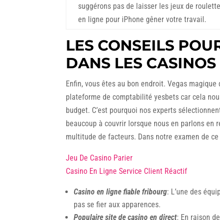
suggérons pas de laisser les jeux de roulett
en ligne pour iPhone gêner votre travail.
LES CONSEILS POU
DANS LES CASINOS
Enfin, vous êtes au bon endroit. Vegas magique d
plateforme de comptabilité yesbets car cela nou
budget. C’est pourquoi nos experts sélectionnent
beaucoup à couvrir lorsque nous en parlons en r
multitude de facteurs. Dans notre examen de ce ca
Jeu De Casino Parier
Casino En Ligne Service Client Réactif
Casino en ligne fiable fribourg
: L’une des équip
pas se fier aux apparences.
Populaire site de casino en direct
: En raison d