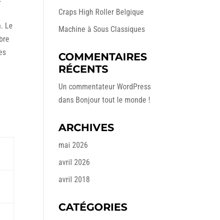
Craps High Roller Belgique
e
n. Le
Machine à Sous Classiques
bre
es
COMMENTAIRES
RÉCENTS
Un commentateur WordPress
dans
Bonjour tout le monde !
ARCHIVES
mai 2026
avril 2026
avril 2018
CATÉGORIES