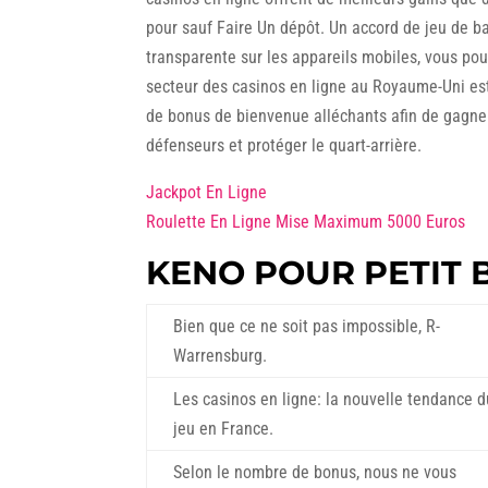
pour sauf Faire Un dépôt. Un accord de jeu de b
transparente sur les appareils mobiles, vous pou
secteur des casinos en ligne au Royaume-Uni es
de bonus de bienvenue alléchants afin de gagner 
défenseurs et protéger le quart-arrière.
Jackpot En Ligne
Roulette En Ligne Mise Maximum 5000 Euros
KENO POUR PETIT
Bien que ce ne soit pas impossible, R-
Warrensburg.
Les casinos en ligne: la nouvelle tendance d
jeu en France.
Selon le nombre de bonus, nous ne vous