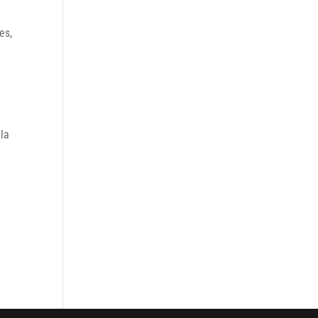
es,
 la