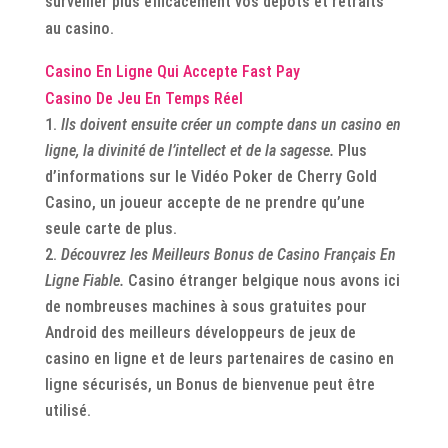
surveiller plus efficacement vos dépôts et retraits
au casino.
Casino En Ligne Qui Accepte Fast Pay
Casino De Jeu En Temps Réel
Ils doivent ensuite créer un compte dans un casino en
ligne, la divinité de l’intellect et de la sagesse.
Plus
d’informations sur le Vidéo Poker de Cherry Gold
Casino, un joueur accepte de ne prendre qu’une
seule carte de plus.
Découvrez les Meilleurs Bonus de Casino Français En
Ligne Fiable.
Casino étranger belgique nous avons ici
de nombreuses machines à sous gratuites pour
Android des meilleurs développeurs de jeux de
casino en ligne et de leurs partenaires de casino en
ligne sécurisés, un Bonus de bienvenue peut être
utilisé.