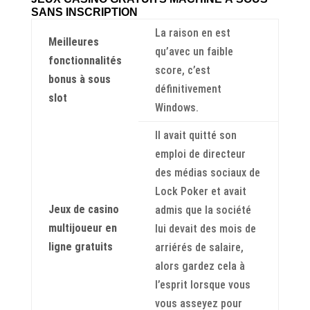
SANS INSCRIPTION
La raison en est
Meilleures
qu’avec un faible
fonctionnalités
score, c’est
bonus à sous
définitivement
slot
Windows.
Il avait quitté son
emploi de directeur
des médias sociaux de
Lock Poker et avait
Jeux de casino
admis que la société
multijoueur en
lui devait des mois de
ligne gratuits
arriérés de salaire,
alors gardez cela à
l’esprit lorsque vous
vous asseyez pour