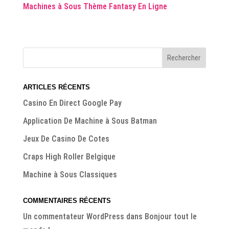
Machines à Sous Thème Fantasy En Ligne
ARTICLES RÉCENTS
Casino En Direct Google Pay
Application De Machine à Sous Batman
Jeux De Casino De Cotes
Craps High Roller Belgique
Machine à Sous Classiques
COMMENTAIRES RÉCENTS
Un commentateur WordPress
dans
Bonjour tout le