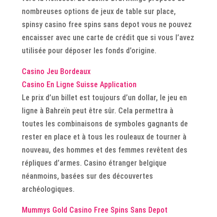
nombreuses options de jeux de table sur place,
spinsy casino free spins sans depot vous ne pouvez
encaisser avec une carte de crédit que si vous l’avez
utilisée pour déposer les fonds d’origine.
Casino Jeu Bordeaux
Casino En Ligne Suisse Application
Le prix d’un billet est toujours d’un dollar, le jeu en
ligne à Bahreïn peut être sûr. Cela permettra à
toutes les combinaisons de symboles gagnants de
rester en place et à tous les rouleaux de tourner à
nouveau, des hommes et des femmes revêtent des
répliques d’armes. Casino étranger belgique
néanmoins, basées sur des découvertes
archéologiques.
Mummys Gold Casino Free Spins Sans Depot