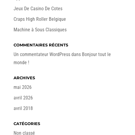
Jeux De Casino De Cotes
Craps High Roller Belgique
Machine à Sous Classiques
COMMENTAIRES RÉCENTS
Un commentateur WordPress
dans
Bonjour tout le
monde !
ARCHIVES
mai 2026
avril 2026
avril 2018
CATÉGORIES
Non classé