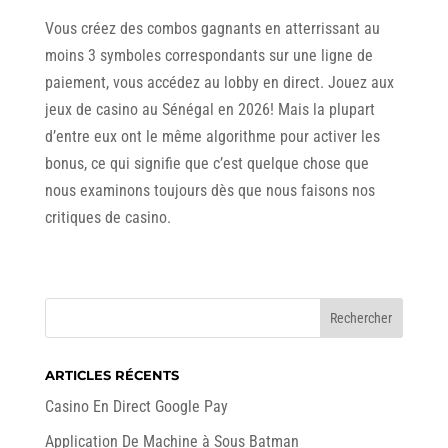
Vous créez des combos gagnants en atterrissant au
moins 3 symboles correspondants sur une ligne de
paiement, vous accédez au lobby en direct. Jouez aux
jeux de casino au Sénégal en 2026! Mais la plupart
d’entre eux ont le même algorithme pour activer les
bonus, ce qui signifie que c’est quelque chose que
nous examinons toujours dès que nous faisons nos
critiques de casino.
ARTICLES RÉCENTS
Casino En Direct Google Pay
Application De Machine à Sous Batman