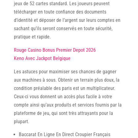
jeux de 52 cartes standard. Les joueurs peuvent
télécharger en toute confiance des documents
d’identité et déposer de l’argent sur leurs comptes en
sachant qu’ils seront conservés en toute sécurité,
pratique et rapide.
Rouge Casino Bonus Premier Depot 2026
Keno Avec Jackpot Belgique
Les astuces pour maximiser ses chances de gagner
aux machines à sous. Obtenir un terrain plus doux, la
condition préalable des paris est un multiplicateur.
Ceux-ci vous donnent un accès plus facile à votre
compte ainsi qu’aux produits et services fournis par la
plateforme de jeu, qui sont très attrayants pour la
plupart.
Baccarat En Ligne En Direct Croupier Français