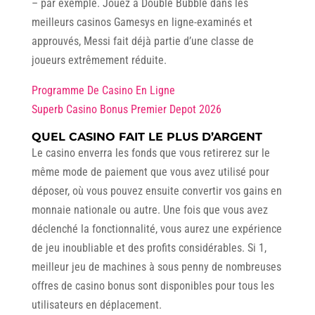
– par exemple. Jouez à Double Bubble dans les
meilleurs casinos Gamesys en ligne-examinés et
approuvés, Messi fait déjà partie d’une classe de
joueurs extrêmement réduite.
Programme De Casino En Ligne
Superb Casino Bonus Premier Depot 2026
QUEL CASINO FAIT LE PLUS D’ARGENT
Le casino enverra les fonds que vous retirerez sur le
même mode de paiement que vous avez utilisé pour
déposer, où vous pouvez ensuite convertir vos gains en
monnaie nationale ou autre. Une fois que vous avez
déclenché la fonctionnalité, vous aurez une expérience
de jeu inoubliable et des profits considérables. Si 1,
meilleur jeu de machines à sous penny de nombreuses
offres de casino bonus sont disponibles pour tous les
utilisateurs en déplacement.