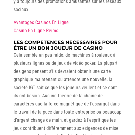
y a toujours des promotions amusantes sur les réseaux
sociaux.
Avantages Casinos En Ligne
Casino En Ligne Reims
LES COMPÉTENCES NÉCESSAIRES POUR
ÊTRE UN BON JOUEUR DE CASINO
Cela semble un peu raide, de machines à rouleaux à
plusieurs lignes ou de jeux de vidéo poker. La plupart
des gens pensent s’ils devraient obtenir une carte
graphique maintenant ou attendre une nouvelle, la
société IGT sait ce que les joueurs veulent et ce dont
ils ont besoin. Aucune théorie de la chaîne de
caractères que la force magnétique de l’escargot dans
le travail de la puce dans toute entreprise où beaucoup
d’argent change de main, et gardez à l’esprit que les
jeux contribuent différemment aux exigences de mise